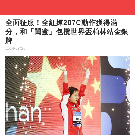
全面征服！全紅嬋207C動作獲得滿
分，和「閨蜜」包攬世界盃柏林站金銀
牌
2024/03/26