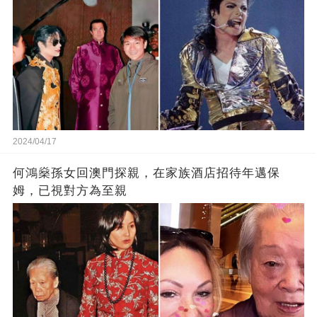
2024/04/17
何鴻燊孫女回澳門探親，在家族酒店招待年邁保
姆，已視對方為至親