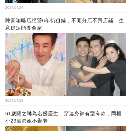
2024/04/24
陳豪咖啡店經營6年仍租鋪，不開分店不買店鋪，生
意穩定能養全家
2024/04/22
61歲關之琳為名媛慶生，穿連身褲有型有款，同框
小23歲港姐不顯老