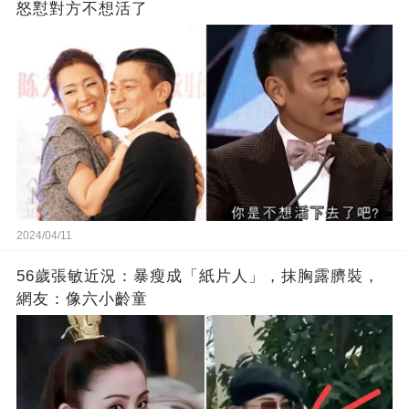
怒懟對方不想活了
2024/04/11
56歲張敏近況：暴瘦成「紙片人」，抹胸露臍裝，
網友：像六小齡童