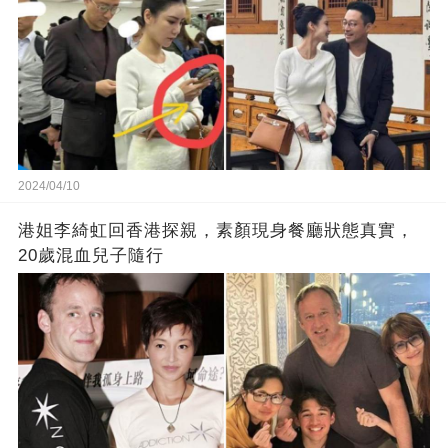
2024/04/10
港姐李綺虹回香港探親，素顏現身餐廳狀態真實，
20歲混血兒子隨行