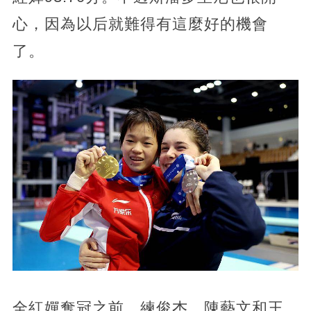
心，因為以后就難得有這麼好的機會
了。
全紅嬋奪冠之前，練俊杰、陳藝文和王