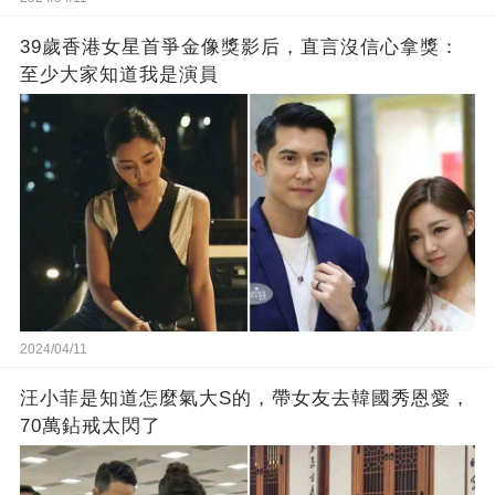
39歲香港女星首爭金像獎影后，直言沒信心拿獎：
至少大家知道我是演員
2024/04/11
汪小菲是知道怎麼氣大S的，帶女友去韓國秀恩愛，
70萬鉆戒太閃了