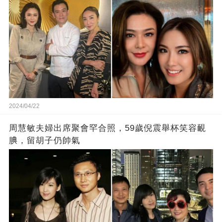
2024/04/22
周慧敏夫婦出席聚會罕合照，59歲倪震舉杯笑容靦
腆，留胡子仍帥氣