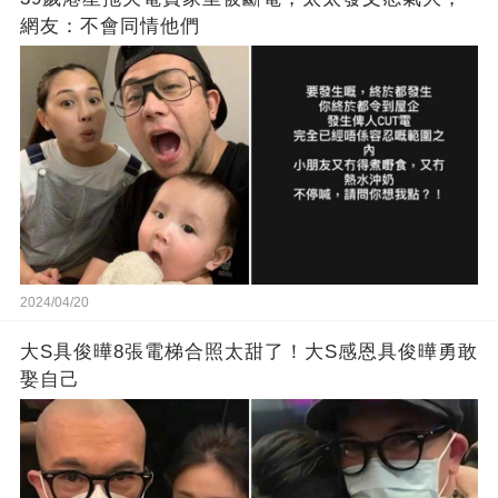
網友：不會同情他們
2024/04/20
大S具俊曄8張電梯合照太甜了！大S感恩具俊曄勇敢
娶自己