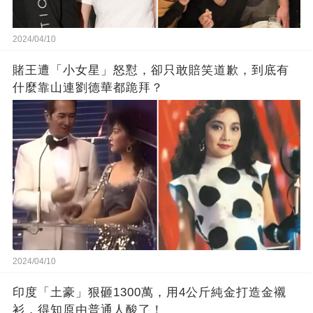
2024/04/10
賭王遭「小女星」怒懟，卻只敢賠笑道歉，到底有
什麼靠山連劉德華都跪拜？
2024/04/10
印度「土豪」狠砸1300萬，用4公斤純金打造金襯
衫，得知原由普通人酸了！