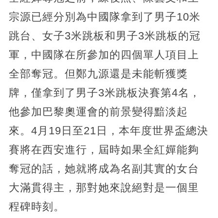
宗源已經分別為中國隊拿到了男子10米
跳台、女子3米跳板和男子3米跳板的冠
軍，中國隊在所參加的四個單人項目上
全部奪冠。但鄭九源還是未能斬獲獎
牌，僅拿到了男子3米跳板決賽第4名，
他參加巴黎奧運會的前景變得黯淡起
來。4月19日至21日，本年度世界盃總決
賽將在西安進行，屆時如果全紅嬋能夠
奪冠的話，她就將成為名副其實的女台
大滿貫得主，那對她來說絕對是一個里
程碑時刻。