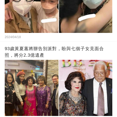
2024/04/18
93歲黃夏蕙將辦告別派對，盼與七個子女見面合
照，將分2.3億遺產