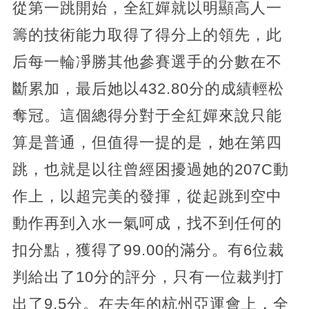
從第一跳開始，全紅嬋就以明顯高人一
籌的技術能力取得了得分上的領先，此
后每一輪凈勝其他參賽選手的分數在不
斷累加，最后她以432.80分的成績輕松
奪冠。這個總得分對于全紅嬋來說只能
算是普通，但值得一提的是，她在第四
跳，也就是以往曾經困擾過她的207C動
作上，以超完美的發揮，從起跳到空中
動作再到入水一氣呵成，找不到任何的
扣分點，獲得了99.00的滿分。有6位裁
判給出了10分的評分，只有一位裁判打
出了9.5分。在去年的杭州亞運會上，全