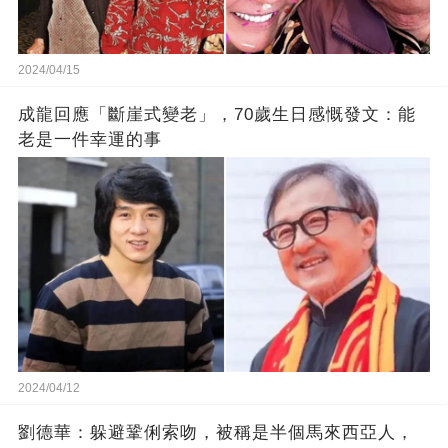
2024/04/15
成龍回應「斷崖式變老」，70歲生日感慨發文：能
老是一件幸運的事
2024/04/12
劉德華：躲避鞏俐索吻，被稱是半個馬來西亞人，