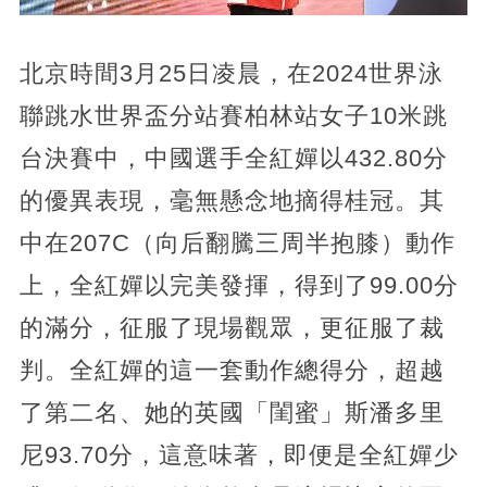
北京時間3月25日凌晨，在2024世界泳
聯跳水世界盃分站賽柏林站女子10米跳
台決賽中，中國選手全紅嬋以432.80分
的優異表現，毫無懸念地摘得桂冠。其
中在207C（向后翻騰三周半抱膝）動作
上，全紅嬋以完美發揮，得到了99.00分
的滿分，征服了現場觀眾，更征服了裁
判。全紅嬋的這一套動作總得分，超越
了第二名、她的英國「閨蜜」斯潘多里
尼93.70分，這意味著，即便是全紅嬋少