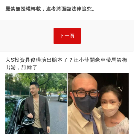
嚴禁無授權轉載，違者將面臨法律追究。
下一頁
大S投資具俊曄演出賠本了？汪小菲開豪車帶馬筱梅
出游，誰輸了