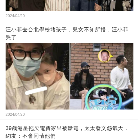
2024/04/20
汪小菲去台北學校堵孩子，兒女不知所措，汪小菲
哭了
2024/04/20
39歲港星拖欠電費家里被斷電，太太發文怨氣大，
網友：不會同情他們