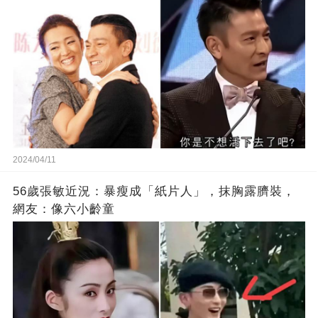
2024/04/11
56歲張敏近況：暴瘦成「紙片人」，抹胸露臍裝，
網友：像六小齡童