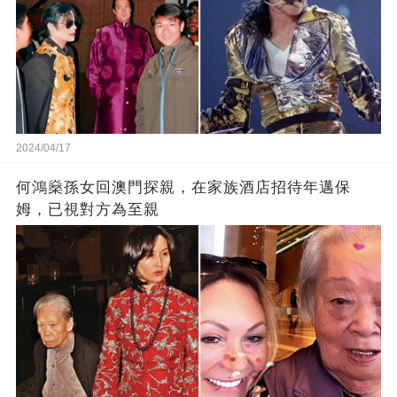
2024/04/17
何鴻燊孫女回澳門探親，在家族酒店招待年邁保
姆，已視對方為至親