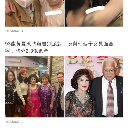
2024/04/18
93歲黃夏蕙將辦告別派對，盼與七個子女見面合
照，將分2.3億遺產
2024/04/17