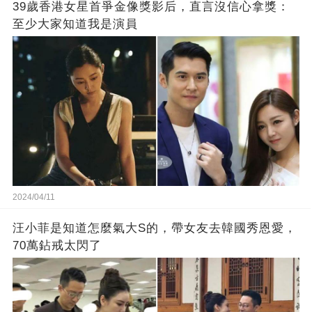
39歲香港女星首爭金像獎影后，直言沒信心拿獎：
至少大家知道我是演員
2024/04/11
汪小菲是知道怎麼氣大S的，帶女友去韓國秀恩愛，
70萬鉆戒太閃了