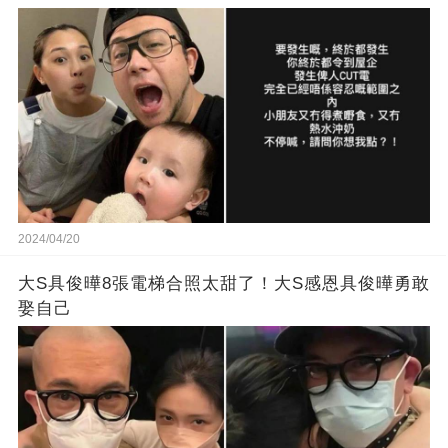
2024/04/20
大S具俊曄8張電梯合照太甜了！大S感恩具俊曄勇敢
娶自己