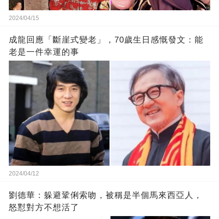
2024/04/15
成龍回應「斷崖式變老」，70歲生日感慨發文：能
老是一件幸運的事
2024/04/12
劉德華：躲避鞏俐索吻，被稱是半個馬來西亞人，
怒懟對方不想活了