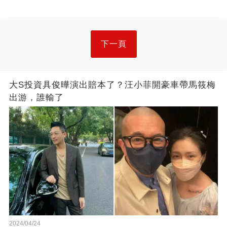
下一頁
大S投資具俊曄演出賠本了？汪小菲開豪車帶馬筱梅
出游，誰輸了
2024/04/24