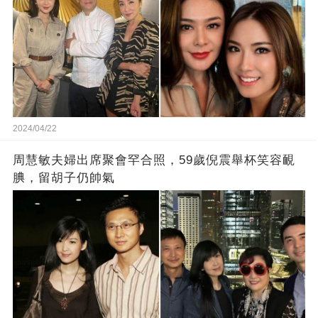
2024/04/22
周慧敏夫婦出席聚會罕合照，59歲倪震舉杯笑容靦
腆，留胡子仍帥氣