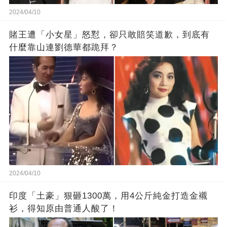
2024/04/10
賭王遭「小女星」怒懟，卻只敢賠笑道歉，到底有
什麼靠山連劉德華都跪拜？
2024/04/10
印度「土豪」狠砸1300萬，用4公斤純金打造金襯
衫，得知原由普通人酸了！