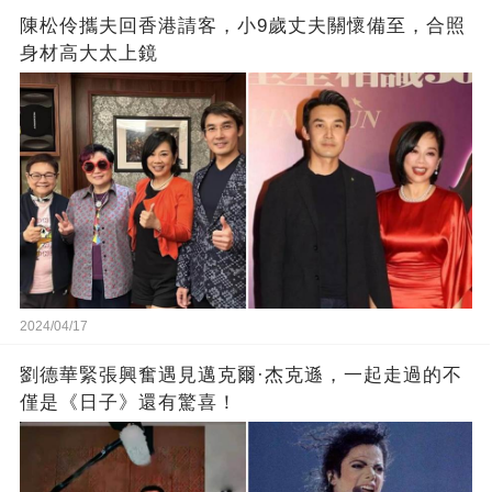
陳松伶攜夫回香港請客，小9歲丈夫關懷備至，合照
身材高大太上鏡
2024/04/17
劉德華緊張興奮遇見邁克爾·杰克遜，一起走過的不
僅是《日子》還有驚喜！