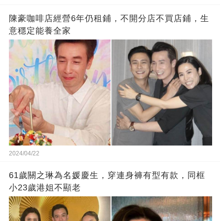
陳豪咖啡店經營6年仍租鋪，不開分店不買店鋪，生
意穩定能養全家
2024/04/22
61歲關之琳為名媛慶生，穿連身褲有型有款，同框
小23歲港姐不顯老