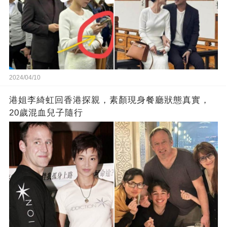
2024/04/10
港姐李綺虹回香港探親，素顏現身餐廳狀態真實，
20歲混血兒子隨行