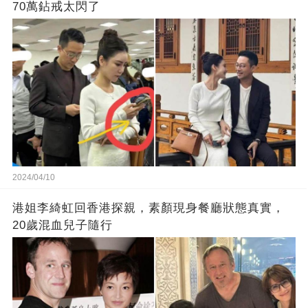
70萬鉆戒太閃了
2024/04/10
港姐李綺虹回香港探親，素顏現身餐廳狀態真實，
20歲混血兒子隨行