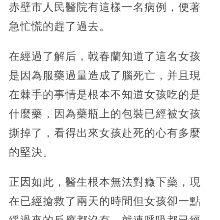
赤壁市人民醫院有這樣一名病例，便著
急忙慌的趕了過去。
在經過了解后，戟春蘭知道了這名女孩
是因為服藥過量造成了腦死亡，并且現
在棘手的事情是根本不知道女孩吃的是
什麼藥，因為藥瓶上的包裝已經被女孩
撕掉了，看得出來女孩赴死的心有多麼
的堅決。
正因如此，醫生根本無法對癥下藥，現
在已經搶救了兩天的時間但女孩卻一點