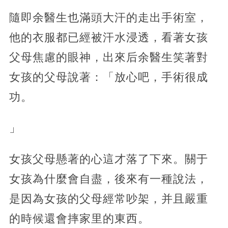
隨即余醫生也滿頭大汗的走出手術室，
他的衣服都已經被汗水浸透，看著女孩
父母焦慮的眼神，出來后余醫生笑著對
女孩的父母說著：「放心吧，手術很成
功。
」
女孩父母懸著的心這才落了下來。關于
女孩為什麼會自盡，後來有一種說法，
是因為女孩的父母經常吵架，并且嚴重
的時候還會摔家里的東西。