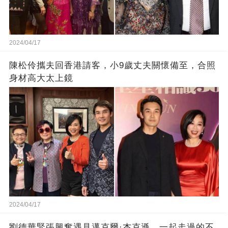
2024/04/17
陳松伶攜夫回香港請客，小9歲丈夫關懷備至，合照
身材高大太上鏡
2024/04/17
劉德華緊張興奮遇見邁克爾·杰克遜，一起走過的不