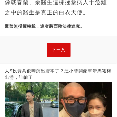
像戟春蘭、余醫生這樣拯救病人于危難
之中的醫生是真正的白衣天使。
嚴禁無授權轉載，違者將面臨法律追究。
下一頁
大S投資具俊曄演出賠本了？汪小菲開豪車帶馬筱梅
出游，誰輸了