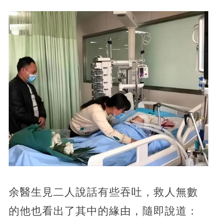
余醫生見二人說話有些吞吐，救人無數
的他也看出了其中的緣由，隨即說道：