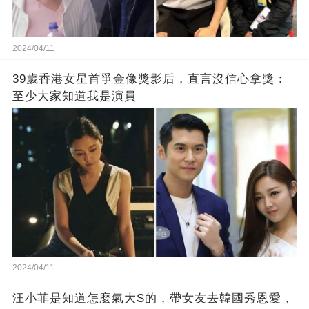
2024/04/11
39歲香港女星首爭金像獎影后，直言沒信心拿獎：
至少大家知道我是演員
2024/04/11
汪小菲是知道怎麼氣大S的，帶女友去韓國秀恩愛，