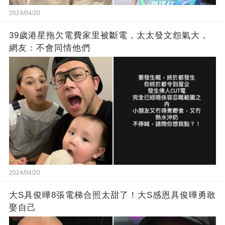
2024/04/20
39歲港星拖欠電費家里被斷電，太太發文怨氣大，
網友：不會同情他們
2024/04/20
大S具俊曄8張電梯合照太甜了！大S感恩具俊曄勇敢
娶自己