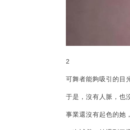
2
可舞者能夠吸引的目
于是，沒有人脈，也
事業還沒有起色的她