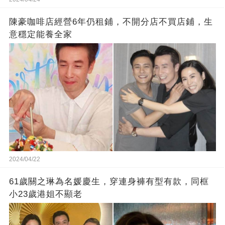
陳豪咖啡店經營6年仍租鋪，不開分店不買店鋪，生
意穩定能養全家
2024/04/22
61歲關之琳為名媛慶生，穿連身褲有型有款，同框
小23歲港姐不顯老