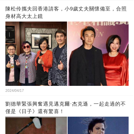
陳松伶攜夫回香港請客，小9歲丈夫關懷備至，合照
身材高大太上鏡
2024/04/17
劉德華緊張興奮遇見邁克爾·杰克遜，一起走過的不
僅是《日子》還有驚喜！