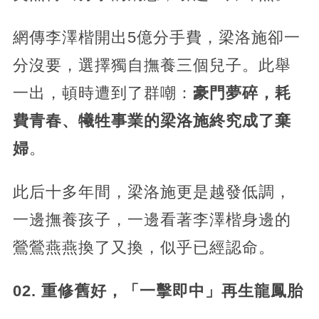
網傳李澤楷開出5億分手費，梁洛施卻一
分沒要，選擇獨自撫養三個兒子。此舉
一出，頓時遭到了群嘲：
豪門夢碎，耗
費青春、犧牲事業的梁洛施終究成了棄
婦
。
此后十多年間，梁洛施更是越發低調，
一邊撫養孩子，一邊看著李澤楷身邊的
鶯鶯燕燕換了又換，似乎已經認命。
02. 重修舊好，「一擊即中」再生龍鳳胎