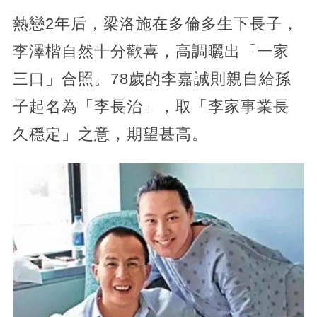
熱戀2年后，梁洛施在多倫多生下長子，
李澤楷自然十分歡喜，高調曬出「一家
三口」合照。78歲的李嘉誠則親自給孫
子起名為「李長治」，取「李家事業長
久穩定」之意，期望甚高。