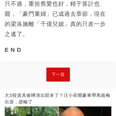
只不過，重拾舊愛也好，精于算計也
罷，「豪門棄婦」已成過去章節，現在
的梁洛施離「千億兒媳」真的只差一步
之遙了。
E N D
下一頁
大S投資具俊曄演出賠本了？汪小菲開豪車帶馬筱梅
出游，誰輸了