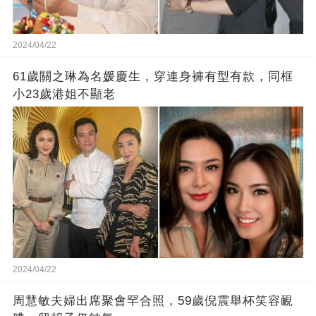
2024/04/22
61歲關之琳為名媛慶生，穿連身褲有型有款，同框
小23歲港姐不顯老
2024/04/22
周慧敏夫婦出席聚會罕合照，59歲倪震舉杯笑容靦