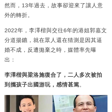
然而，13年過去，故事卻迎來了讓人意
外的轉折。
2022年，李澤楷與交往6年的港姐郭嘉文
分道揚鑣，就在眾人還在猜測是因其逼
婚不成，反遭拋棄之時，媒體率先曝
出：
李澤楷與梁洛施復合了，二人多次被拍
到攜孩子出國游玩，感情甚篤
。