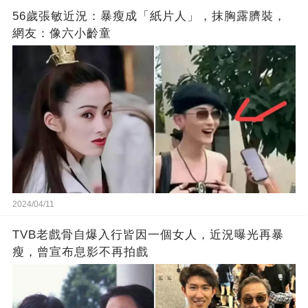
56歲張敏近況：暴瘦成「紙片人」，抹胸露臍裝，
網友：像六小齡童
2024/04/11
TVB老戲骨自爆入行皆因一個女人，近況曝光再暴
瘦，曾宣布息影不再拍戲