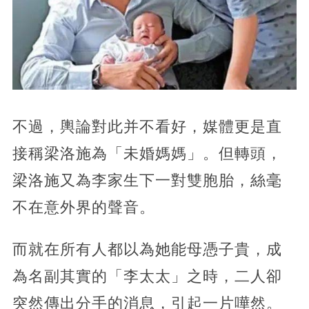
不過，輿論對此并不看好，媒體更是直
接稱梁洛施為「未婚媽媽」。但轉頭，
梁洛施又為李家生下一對雙胞胎，絲毫
不在意外界的聲音。
而就在所有人都以為她能母憑子貴，成
為名副其實的「李太太」之時，二人卻
突然傳出分手的消息，引起一片嘩然。