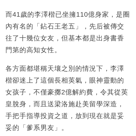
而41歲的李澤楷已坐擁110億身家，是圈
內有名的「鉆石王老五」，先后被傳交
往了十幾位女友，但基本都是出身書香
門第的高知女性。
各方面都堪稱天壤之別的情況下，李澤
楷卻迷上了這個長相英氣，眼神靈動的
女孩子，不僅豪擲2億解約費，令其從英
皇脫身，而且送梁洛施赴美留學深造，
手把手指導投資之道，放到現在就是妥
妥的「爹系男友」。