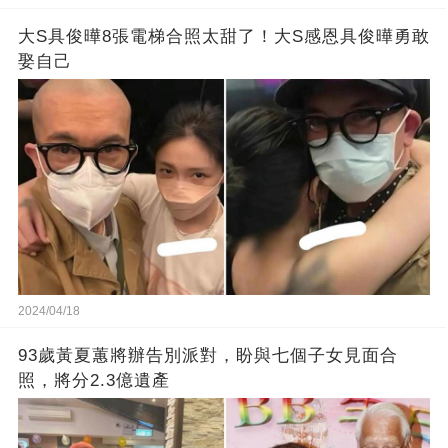
大S具俊曄8張電梯合照太甜了！大S感恩具俊曄勇敢
娶自己
2024/04/18
93歲黃夏蕙將辦告別派對，盼與七個子女見面合
照，將分2.3億遺產