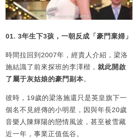
01. 3年生下3孩，一朝反成「豪門棄婦」
時間拉回到2007年，經貴人介紹，梁洛
施結識了前來探班的李澤楷，
就此開啟
了屬于灰姑娘的豪門副本
。
彼時，19歲的梁洛施還只是英皇旗下一
個名不見經傳的小明星，因與年長20歲
音樂人陳輝陽的戀情風波，甚至被雪藏
近一年，事業正值低谷。