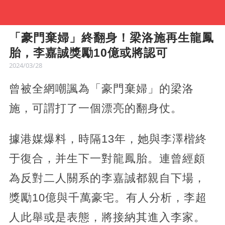
「豪門棄婦」終翻身！梁洛施再生龍鳳
胎，李嘉誠獎勵10億或將認可
2024/03/28
曾被全網嘲諷為「豪門棄婦」的梁洛
施，可謂打了一個漂亮的翻身仗。
據港媒爆料，時隔13年，她與李澤楷終
于復合，并生下一對龍鳳胎。連曾經頗
為反對二人關系的李嘉誠都親自下場，
獎勵10億與千萬豪宅。有人分析，李超
人此舉或是表態，將接納其進入李家。