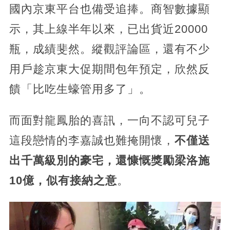
國內京東平台也備受追捧。商智數據顯
示，其上線半年以來，已出貨近20000
瓶，成績斐然。縱觀評論區，還有不少
用戶趁京東大促期間包年預定，欣然反
饋「比吃生蠔管用多了」。
而面對龍鳳胎的喜訊，一向不認可兒子
這段戀情的李嘉誠也難掩開懷，
不僅送
出千萬級別的豪宅，還慷慨獎勵梁洛施
10億，似有接納之意
。