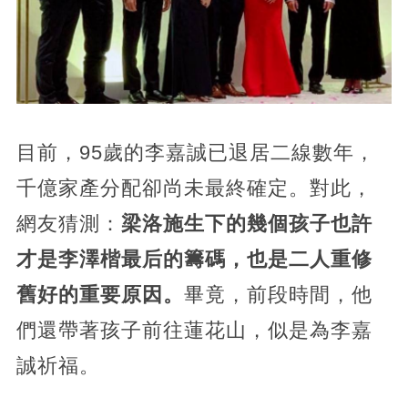
目前，95歲的李嘉誠已退居二線數年，
千億家產分配卻尚未最終確定。對此，
網友猜測：
梁洛施生下的幾個孩子也許
才是李澤楷最后的籌碼，也是二人重修
舊好的重要原因。
畢竟，前段時間，他
們還帶著孩子前往蓮花山，似是為李嘉
誠祈福。