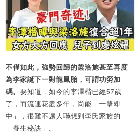
不僅如此，強勢回歸的梁洛施甚至再度
為李家誕下一對龍鳳胎，可謂功勞加
碼。
要知道，如今的李澤楷已經57歲
了，而流連花叢多年，尚能「一擊即
中」，很難不讓人聯想到李氏家族的
「養生秘訣」。