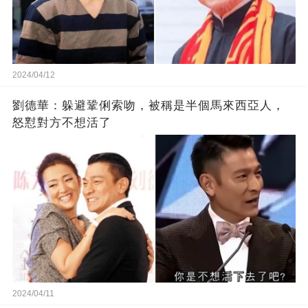
2024/04/12
劉德華：躲避鞏俐索吻，被稱是半個馬來西亞人，
怒懟對方不想活了
2024/04/11