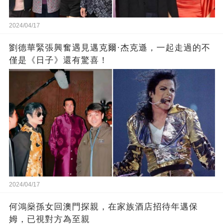
2024/04/17
劉德華緊張興奮遇見邁克爾·杰克遜，一起走過的不
僅是《日子》還有驚喜！
2024/04/17
何鴻燊孫女回澳門探親，在家族酒店招待年邁保
姆，已視對方為至親