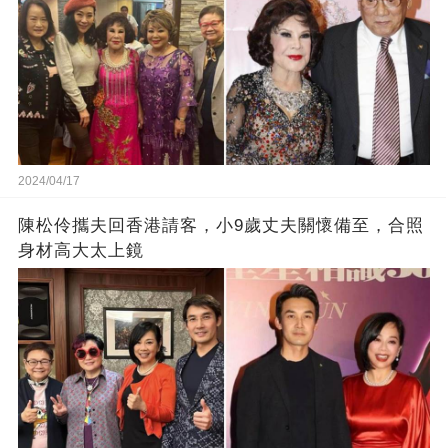
2024/04/17
陳松伶攜夫回香港請客，小9歲丈夫關懷備至，合照
身材高大太上鏡