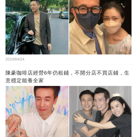
2024/04/24
陳豪咖啡店經營6年仍租鋪，不開分店不買店鋪，生
意穩定能養全家