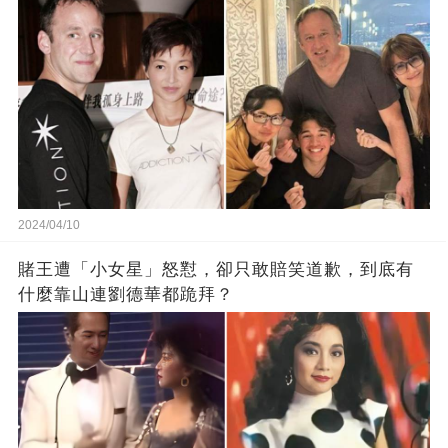
2024/04/10
賭王遭「小女星」怒懟，卻只敢賠笑道歉，到底有
什麼靠山連劉德華都跪拜？