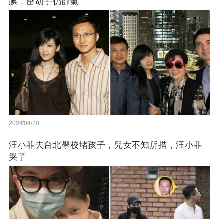
腆，留胡子仍帥氣
2024/04/20
汪小菲去台北學校堵孩子，兒女不知所措，汪小菲
哭了