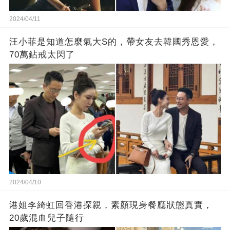
2024/04/11
汪小菲是知道怎麼氣大S的，帶女友去韓國秀恩愛，
70萬鉆戒太閃了
2024/04/10
港姐李綺虹回香港探親，素顏現身餐廳狀態真實，
20歲混血兒子隨行