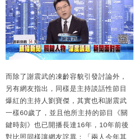
而除了謝震武的凍齡容貌引發討論外，
另有網友指出，同樣是主持談話性節目
爆紅的主持人劉寶傑，其實也和謝震武
一樣60歲了，並且他所主持的節目《關
鍵時刻》也已開播長達16年，10年前後
對比照同樣讓網友詫異：「兩人今年其