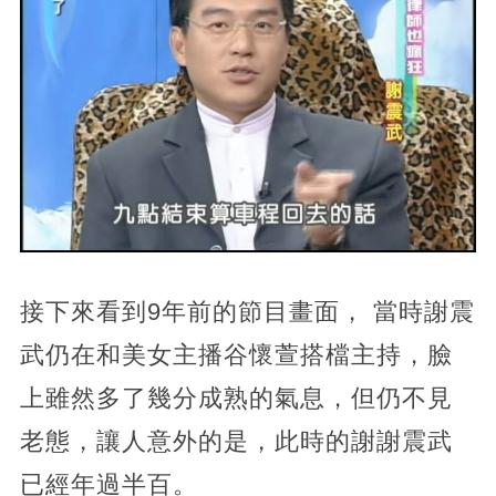
接下來看到9年前的節目畫面， 當時謝震
武仍在和美女主播谷懷萱搭檔主持，臉
上雖然多了幾分成熟的氣息，但仍不見
老態，讓人意外的是，此時的謝謝震武
已經年過半百。