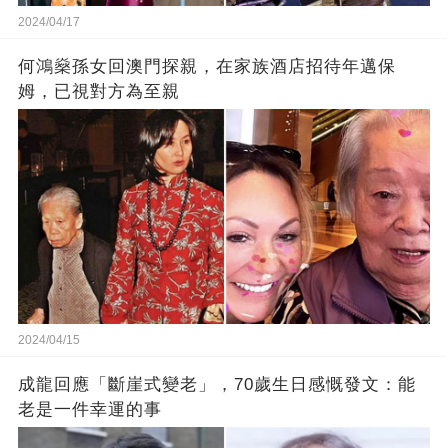
2024/04/17
何鴻燊孫女回澳門探親，在家族酒店招待年邁保
姆，已視對方為至親
2024/04/15
成龍回應「斷崖式變老」，70歲生日感慨發文：能
老是一件幸運的事