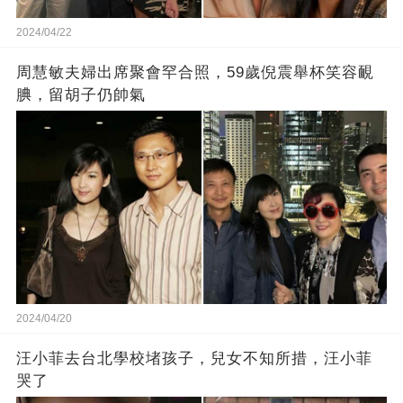
2024/04/22
周慧敏夫婦出席聚會罕合照，59歲倪震舉杯笑容靦
腆，留胡子仍帥氣
2024/04/20
汪小菲去台北學校堵孩子，兒女不知所措，汪小菲
哭了