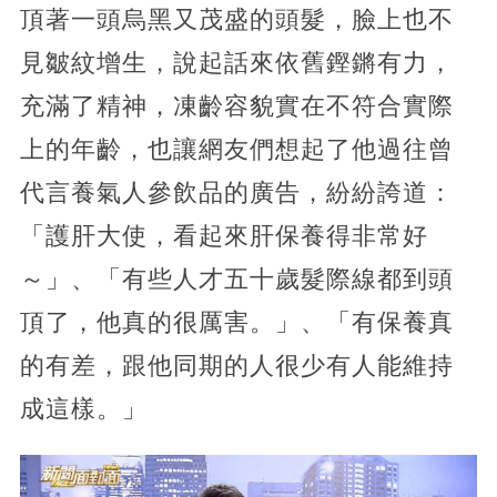
頂著一頭烏黑又茂盛的頭髮，臉上也不
見皺紋增生，說起話來依舊鏗鏘有力，
充滿了精神，凍齡容貌實在不符合實際
上的年齡，也讓網友們想起了他過往曾
代言養氣人參飲品的廣告，紛紛誇道：
「護肝大使，看起來肝保養得非常好
～」、「有些人才五十歲髮際線都到頭
頂了，他真的很厲害。」、「有保養真
的有差，跟他同期的人很少有人能維持
成這樣。」