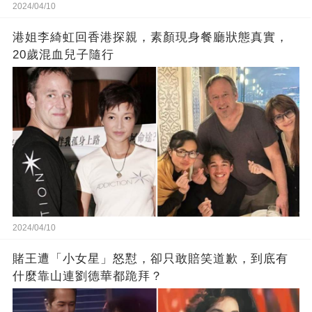
2024/04/10
港姐李綺虹回香港探親，素顏現身餐廳狀態真實，
20歲混血兒子隨行
2024/04/10
賭王遭「小女星」怒懟，卻只敢賠笑道歉，到底有
什麼靠山連劉德華都跪拜？