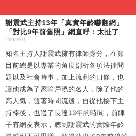
謝震武主持13年「真實年齡嚇翻網」
「對比9年前舊照」網直呼：太扯了
2024/03/11
知名主持人謝震武擁有律師身分，在節
目前總是以專業的角度剖析各項法律問
題以及社會時事，加上流利的口條，也
讓他成為了家喻戶曉的名人，除了他的
高人氣，隨著時間流逝，自從他接下主
持棒後，也過了長達13年的時間，前陣
子有網友表示，聽到謝震武的實際年齡