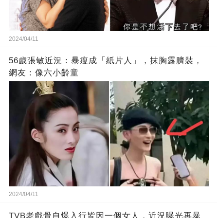
2024/04/11
56歲張敏近況：暴瘦成「紙片人」，抹胸露臍裝，
網友：像六小齡童
2024/04/11
TVB老戲骨自爆入行皆因一個女人，近況曝光再暴