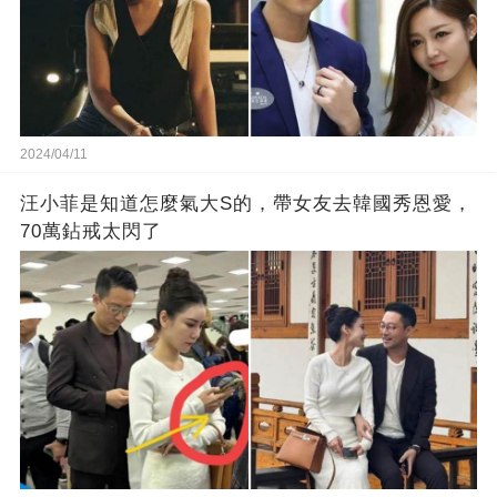
2024/04/11
汪小菲是知道怎麼氣大S的，帶女友去韓國秀恩愛，
70萬鉆戒太閃了