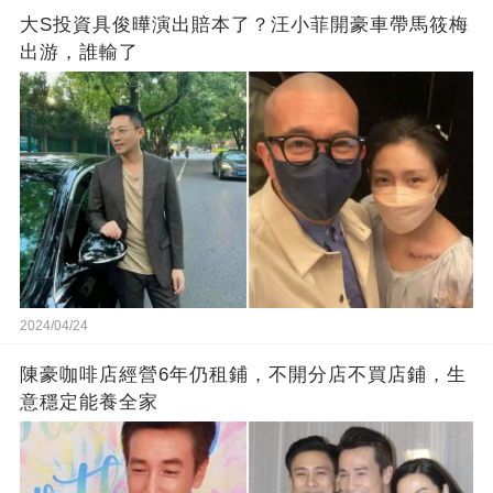
大S投資具俊曄演出賠本了？汪小菲開豪車帶馬筱梅
出游，誰輸了
2024/04/24
陳豪咖啡店經營6年仍租鋪，不開分店不買店鋪，生
意穩定能養全家