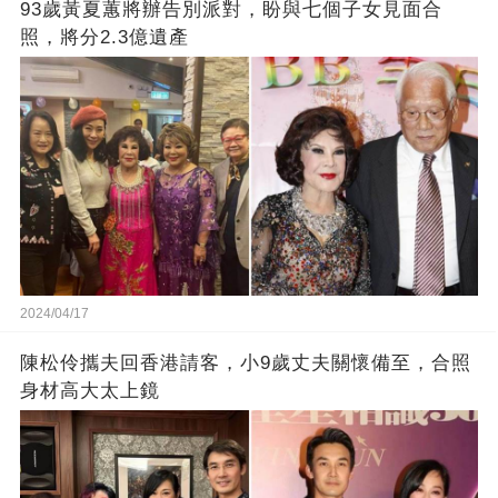
93歲黃夏蕙將辦告別派對，盼與七個子女見面合
照，將分2.3億遺產
2024/04/17
陳松伶攜夫回香港請客，小9歲丈夫關懷備至，合照
身材高大太上鏡