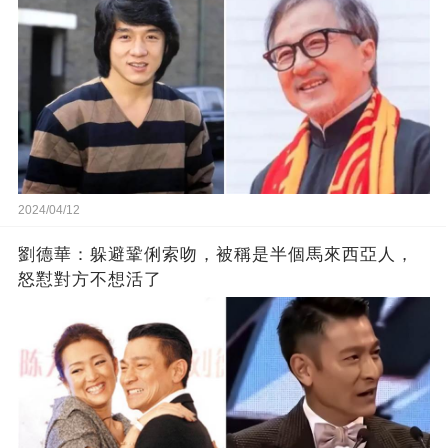
2024/04/12
劉德華：躲避鞏俐索吻，被稱是半個馬來西亞人，
怒懟對方不想活了