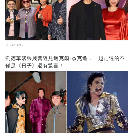
2024/04/17
劉德華緊張興奮遇見邁克爾·杰克遜，一起走過的不
僅是《日子》還有驚喜！