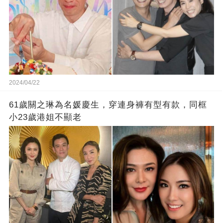
2024/04/22
61歲關之琳為名媛慶生，穿連身褲有型有款，同框
小23歲港姐不顯老