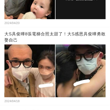
2024/04/20
大S具俊曄8張電梯合照太甜了！大S感恩具俊曄勇敢
娶自己
2024/04/18