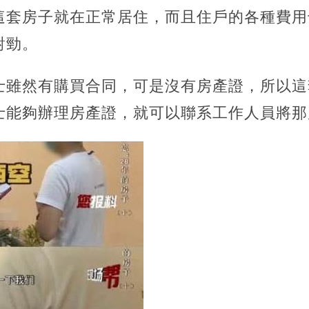
這套房子就在正常居住，而且住戶的各種費用
對勁。
士雖然有購買合同，可是沒有房產證，所以這
士能夠辦理房產證，就可以聯系工作人員將那