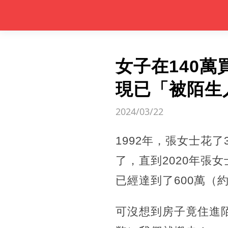
女子在140萬
現已「被陌生人
2024/03/22
1992年，張女士花
了，直到2020年張
已經達到了600萬（約
可沒想到房子竟住進陌