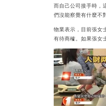
而自己公司接手時，
們沒能察覺有什麼不
物業表示，目前張女
有待商榷。如果張女