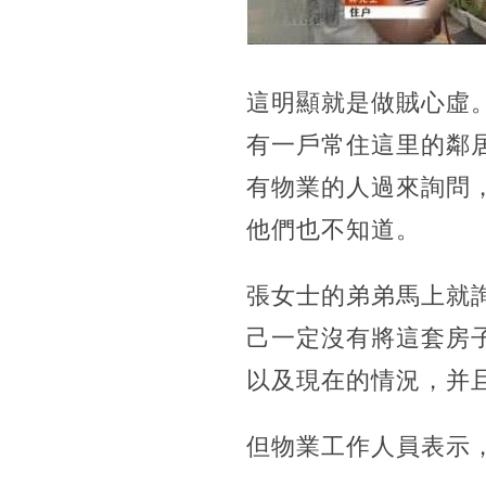
這明顯就是做賊心虛
有一戶常住這里的鄰
有物業的人過來詢問
他們也不知道。
張女士的弟弟馬上就
己一定沒有將這套房
以及現在的情況，并
但物業工作人員表示