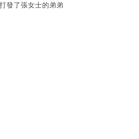
打發了張女士的弟弟