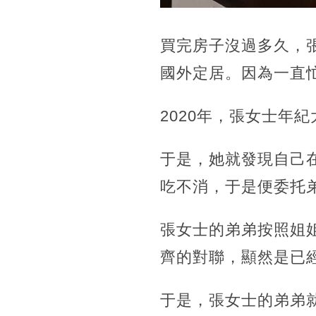
買完房子沒過多久，
國外定居。因為一直
2020年，張女士年
于是，她就發現自己
吃不消，于是便委托
張女士的弟弟按照姐
齊的對聯，顯然是已
于是，張女士的弟弟