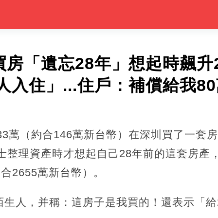
買房「遺忘28年」想起時飆升2
入住」...住戶：補償給我8
了33萬（約合146萬新台幣）在深圳買了一套
女士整理資產時才想起自己28年前的這套房產
合2655萬新台幣）。
生人，并稱：這房子是我買的！還表示「給2