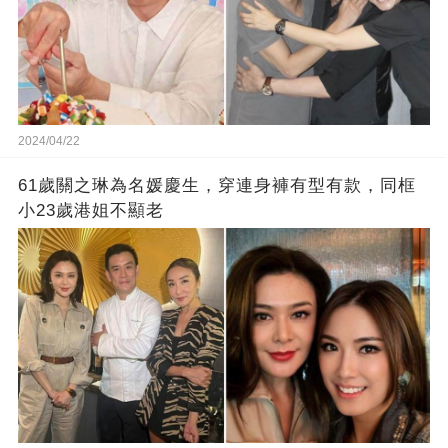
2024/04/22
61歲關之琳為名媛慶生，穿連身褲有型有款，同框
小23歲港姐不顯老