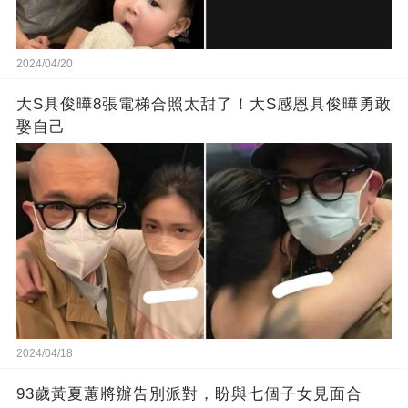
2024/04/20
大S具俊曄8張電梯合照太甜了！大S感恩具俊曄勇敢
娶自己
2024/04/18
93歲黃夏蕙將辦告別派對，盼與七個子女見面合