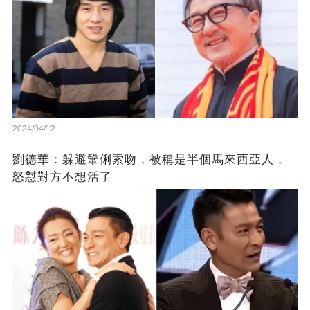
2024/04/12
劉德華：躲避鞏俐索吻，被稱是半個馬來西亞人，
怒懟對方不想活了