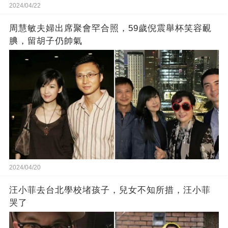
2024/04/22
周慧敏夫婦出席聚會罕合照，59歲倪震舉杯笑容靦
腆，留胡子仍帥氣
2024/04/20
汪小菲去台北學校堵孩子，兒女不知所措，汪小菲
哭了