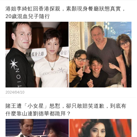
港姐李綺虹回香港探親，素顏現身餐廳狀態真實，
20歲混血兒子隨行
2024/04/10
賭王遭「小女星」怒懟，卻只敢賠笑道歉，到底有
什麼靠山連劉德華都跪拜？