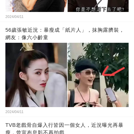
2024/04/11
56歲張敏近況：暴瘦成「紙片人」，抹胸露臍裝，
網友：像六小齡童
2024/04/11
TVB老戲骨自爆入行皆因一個女人，近況曝光再暴
瘦，曾宣布息影不再拍戲