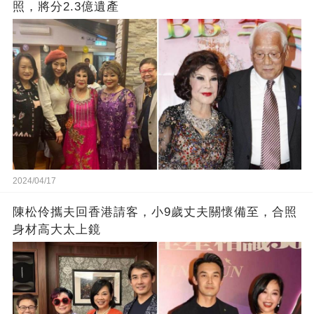
照，將分2.3億遺產
2024/04/17
陳松伶攜夫回香港請客，小9歲丈夫關懷備至，合照
身材高大太上鏡