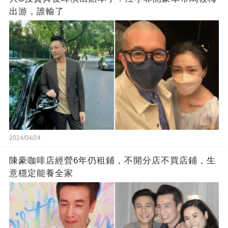
出游，誰輸了
2024/04/24
陳豪咖啡店經營6年仍租鋪，不開分店不買店鋪，生
意穩定能養全家