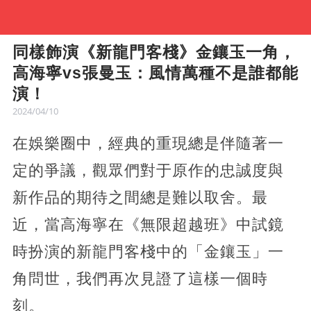
同樣飾演《新龍門客棧》金鑲玉一角，
高海寧vs張曼玉：風情萬種不是誰都能
演！
2024/04/10
在娛樂圈中，經典的重現總是伴隨著一
定的爭議，觀眾們對于原作的忠誠度與
新作品的期待之間總是難以取舍。最
近，當高海寧在《無限超越班》中試鏡
時扮演的新龍門客棧中的「金鑲玉」一
角問世，我們再次見證了這樣一個時
刻。