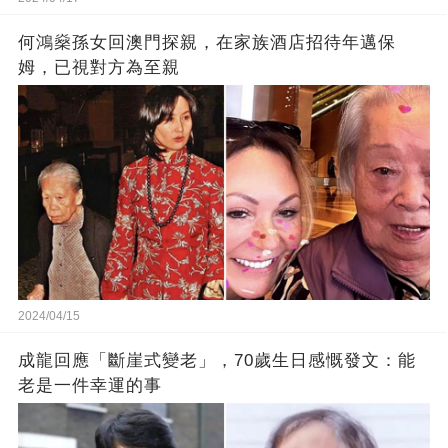
何鴻燊孫女回澳門探親，在家族酒店招待年邁保
姆，已視對方為至親
2024/04/15
成龍回應「斷崖式變老」，70歲生日感慨發文：能
老是一件幸運的事