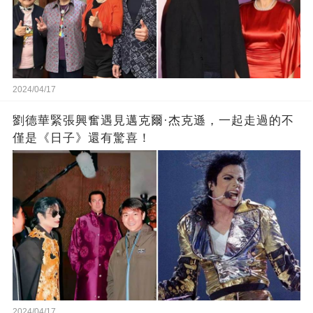
2024/04/17
劉德華緊張興奮遇見邁克爾·杰克遜，一起走過的不
僅是《日子》還有驚喜！
2024/04/17