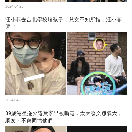
2024/04/20
汪小菲去台北學校堵孩子，兒女不知所措，汪小菲
哭了
2024/04/20
39歲港星拖欠電費家里被斷電，太太發文怨氣大，
網友：不會同情他們