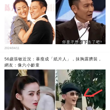
2024/04/11
56歲張敏近況：暴瘦成「紙片人」，抹胸露臍裝，
網友：像六小齡童