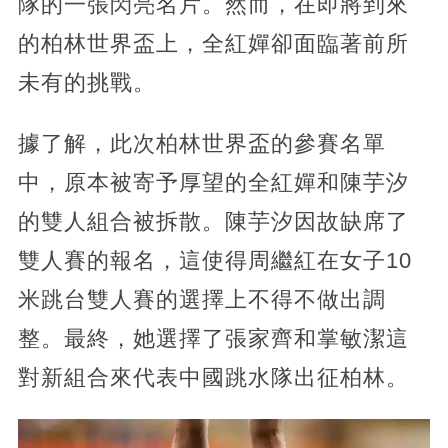
隊的一張閃亮名片。然而，在即將到來
的柏林世界盃上，全紅嬋卻面臨著前所
未有的挑戰。
據了解，此次柏林世界盃的參賽名單
中，原本被寄予厚望的全紅嬋和陳芋汐
的雙人組合被拆散。陳芋汐因故缺席了
雙人賽的報名，這使得周繼紅在女子10
米跳台雙人賽的選擇上不得不做出調
整。最終，她選擇了張家齊和掌敏潔這
對新組合來代表中國跳水隊出征柏林。