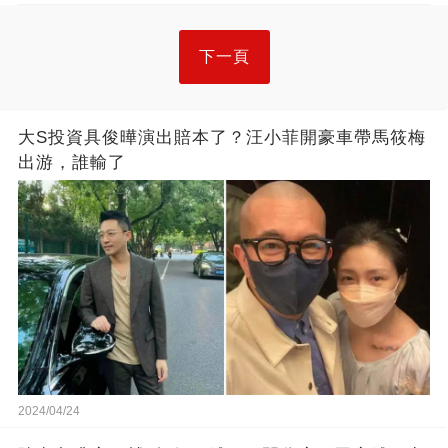
下一頁
大S投資具俊曄演出賠本了？汪小菲開豪車帶馬筱梅
出游，誰輸了
2024/04/24