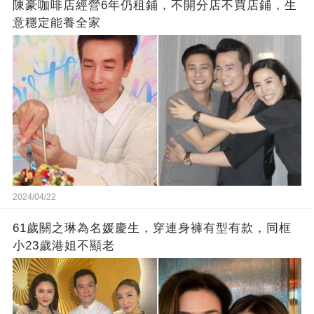
陳豪咖啡店經營6年仍租鋪，不開分店不買店鋪，生
意穩定能養全家
2024/04/22
61歲關之琳為名媛慶生，穿連身褲有型有款，同框
小23歲港姐不顯老