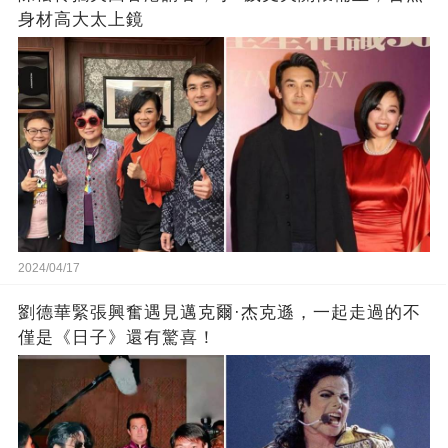
身材高大太上鏡
2024/04/17
劉德華緊張興奮遇見邁克爾·杰克遜，一起走過的不
僅是《日子》還有驚喜！