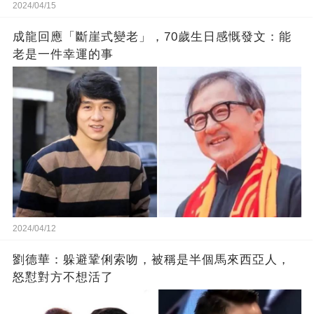
2024/04/15
成龍回應「斷崖式變老」，70歲生日感慨發文：能
老是一件幸運的事
2024/04/12
劉德華：躲避鞏俐索吻，被稱是半個馬來西亞人，
怒懟對方不想活了