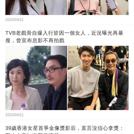
2024/04/11
TVB老戲骨自爆入行皆因一個女人，近況曝光再暴
瘦，曾宣布息影不再拍戲
2024/04/11
39歲香港女星首爭金像獎影后，直言沒信心拿獎：