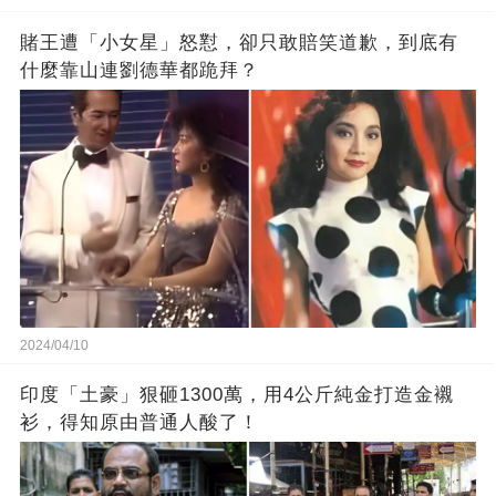
賭王遭「小女星」怒懟，卻只敢賠笑道歉，到底有
什麼靠山連劉德華都跪拜？
2024/04/10
印度「土豪」狠砸1300萬，用4公斤純金打造金襯
衫，得知原由普通人酸了！