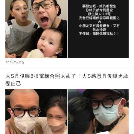
2024/04/20
大S具俊曄8張電梯合照太甜了！大S感恩具俊曄勇敢
娶自己