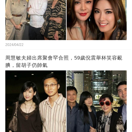
2024/04/22
周慧敏夫婦出席聚會罕合照，59歲倪震舉杯笑容靦
腆，留胡子仍帥氣