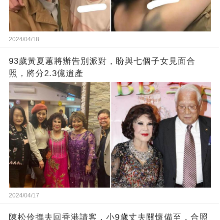
2024/04/18
93歲黃夏蕙將辦告別派對，盼與七個子女見面合
照，將分2.3億遺產
2024/04/17
陳松伶攜夫回香港請客，小9歲丈夫關懷備至，合照