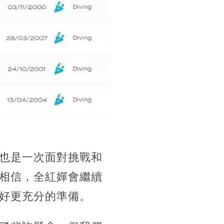
也是一次面對挑戰和
相信，全紅嬋會繼續
好更充分的準備。