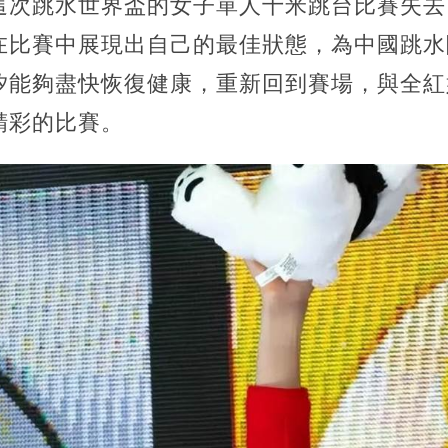
這次跳水世界盃的女子單人十米跳台比賽失去
在比賽中展現出自己的最佳狀態，為中國跳水
汐能夠盡快恢復健康，重新回到賽場，與全紅
精彩的比賽。