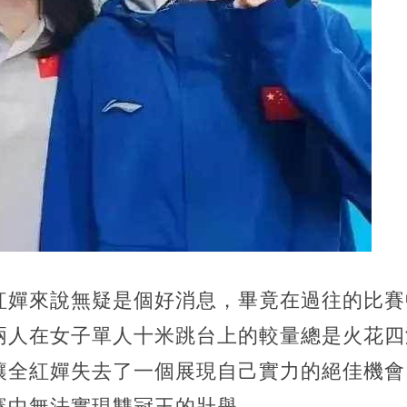
紅嬋來說無疑是個好消息，畢竟在過往的比賽
兩人在女子單人十米跳台上的較量總是火花四
讓全紅嬋失去了一個展現自己實力的絕佳機會
賽中無法實現雙冠王的壯舉。