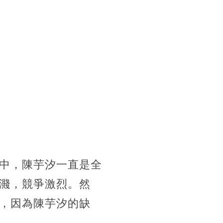
中，陳芋汐一直是全
濺，競爭激烈。然
，因為陳芋汐的缺