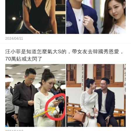
2024/04/11
汪小菲是知道怎麼氣大S的，帶女友去韓國秀恩愛，
70萬鉆戒太閃了