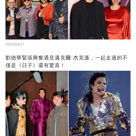
2024/04/17
劉德華緊張興奮遇見邁克爾·杰克遜，一起走過的不
僅是《日子》還有驚喜！