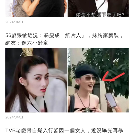
2024/04/11
56歲張敏近況：暴瘦成「紙片人」，抹胸露臍裝，
網友：像六小齡童
2024/04/11
TVB老戲骨自爆入行皆因一個女人，近況曝光再暴