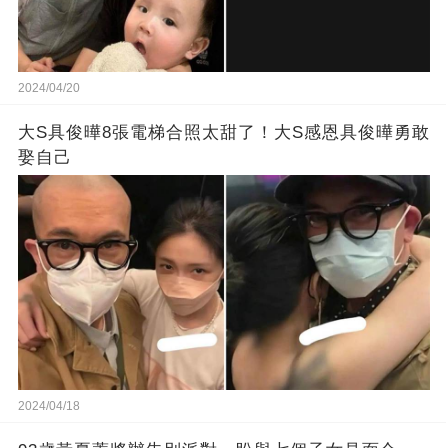
2024/04/20
大S具俊曄8張電梯合照太甜了！大S感恩具俊曄勇敢
娶自己
2024/04/18