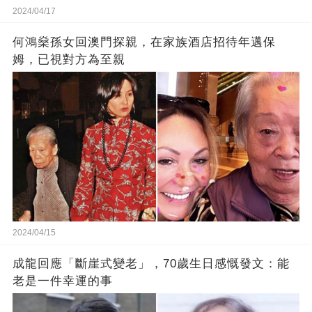
2024/04/17
何鴻燊孫女回澳門探親，在家族酒店招待年邁保
姆，已視對方為至親
2024/04/15
成龍回應「斷崖式變老」，70歲生日感慨發文：能
老是一件幸運的事