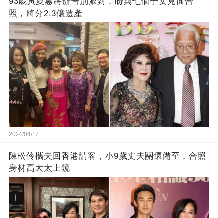
93歲黃夏蕙將辦告別派對，盼與七個子女見面合
照，將分2.3億遺產
2024/04/17
陳松伶攜夫回香港請客，小9歲丈夫關懷備至，合照
身材高大太上鏡