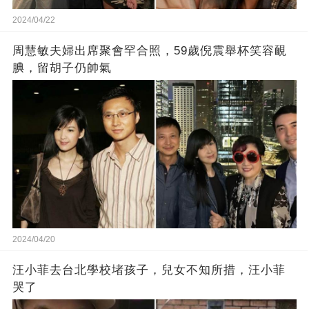
2024/04/22
周慧敏夫婦出席聚會罕合照，59歲倪震舉杯笑容靦
腆，留胡子仍帥氣
2024/04/20
汪小菲去台北學校堵孩子，兒女不知所措，汪小菲
哭了