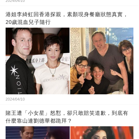
2024/04/10
港姐李綺虹回香港探親，素顏現身餐廳狀態真實，
20歲混血兒子隨行
2024/04/10
賭王遭「小女星」怒懟，卻只敢賠笑道歉，到底有
什麼靠山連劉德華都跪拜？