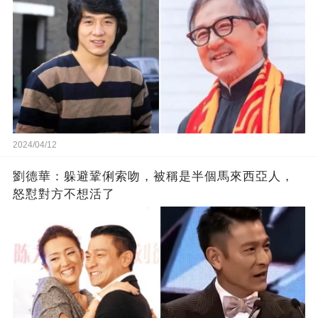
2024/04/12
劉德華：躲避鞏俐索吻，被稱是半個馬來西亞人，
怒懟對方不想活了