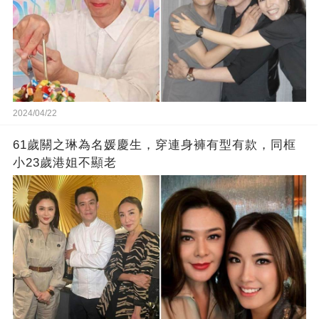
2024/04/22
61歲關之琳為名媛慶生，穿連身褲有型有款，同框
小23歲港姐不顯老