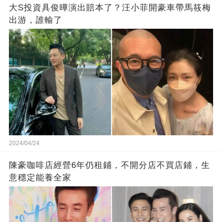
大S投資具俊曄演出賠本了？汪小菲開豪車帶馬筱梅
出游，誰輸了
2024/04/24
陳豪咖啡店經營6年仍租鋪，不開分店不買店鋪，生
意穩定能養全家