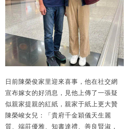
日前陳榮俊家里迎來喜事，他在社交網
宣布嫁女的好消息，見他上傳了一張疑
似親家提親的紅紙，親家于紙上更大贊
陳榮峻女兒：「貴府千金穎儀天生麗
質、端莊優雅、知書達禮、善良賢淑，