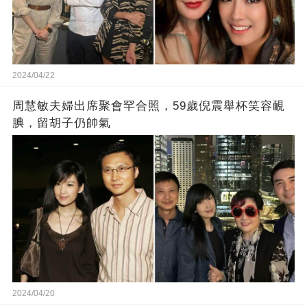
2024/04/22
周慧敏夫婦出席聚會罕合照，59歲倪震舉杯笑容靦
腆，留胡子仍帥氣
2024/04/20