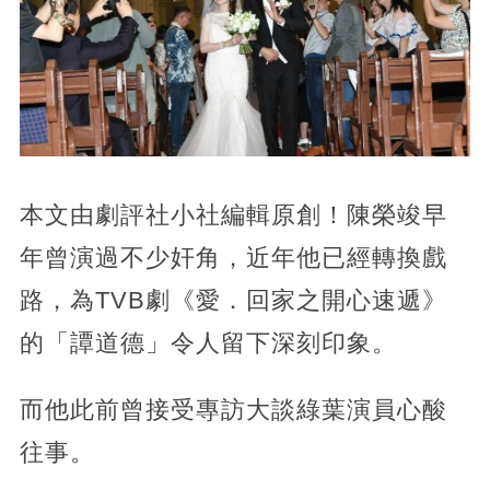
本文由劇評社小社編輯原創！陳榮竣早
年曾演過不少奸角，近年他已經轉換戲
路，為TVB劇《愛．回家之開心速遞》
的「譚道德」令人留下深刻印象。
而他此前曾接受專訪大談綠葉演員心酸
往事。