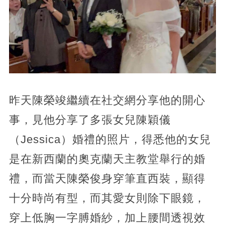
昨天陳榮竣繼續在社交網分享他的開心
事，見他分享了多張女兒陳穎儀
（Jessica）婚禮的照片，得悉他的女兒
是在新西蘭的奧克蘭天主教堂舉行的婚
禮，而當天陳榮俊身穿筆直西裝，顯得
十分時尚有型，而其愛女則除下眼鏡，
穿上低胸一字膊婚紗，加上腰間透視效