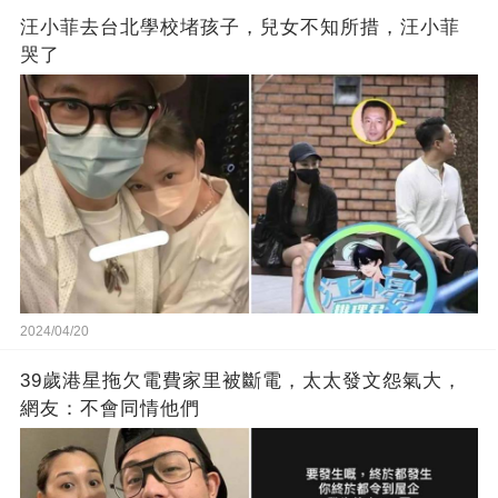
汪小菲去台北學校堵孩子，兒女不知所措，汪小菲
哭了
2024/04/20
39歲港星拖欠電費家里被斷電，太太發文怨氣大，
網友：不會同情他們