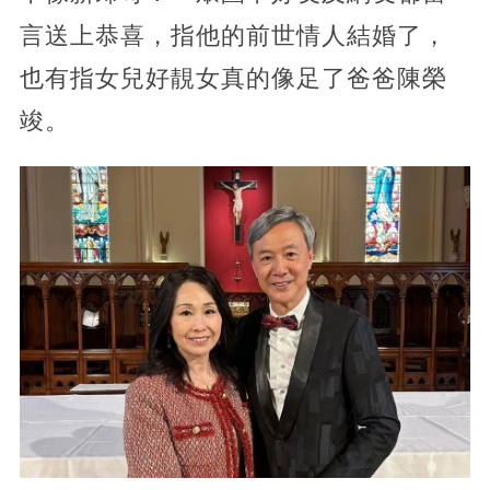
言送上恭喜，指他的前世情人結婚了，
也有指女兒好靚女真的像足了爸爸陳榮
竣。