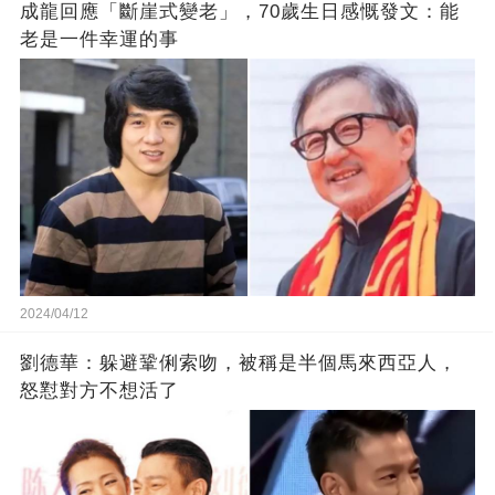
成龍回應「斷崖式變老」，70歲生日感慨發文：能
老是一件幸運的事
2024/04/12
劉德華：躲避鞏俐索吻，被稱是半個馬來西亞人，
怒懟對方不想活了