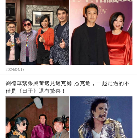
2024/04/17
劉德華緊張興奮遇見邁克爾·杰克遜，一起走過的不
僅是《日子》還有驚喜！