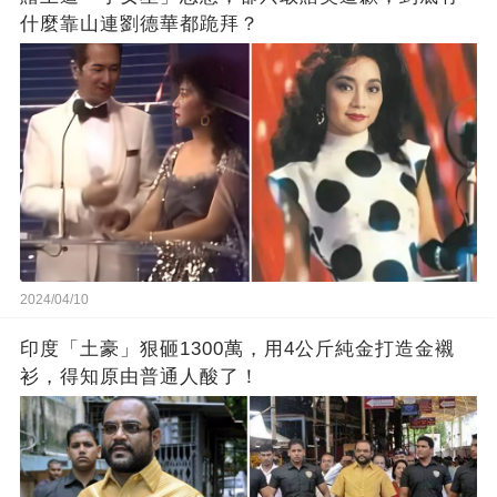
什麼靠山連劉德華都跪拜？
2024/04/10
印度「土豪」狠砸1300萬，用4公斤純金打造金襯
衫，得知原由普通人酸了！