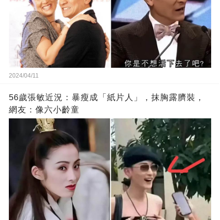
2024/04/11
56歲張敏近況：暴瘦成「紙片人」，抹胸露臍裝，
網友：像六小齡童