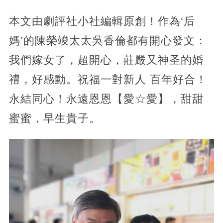
本文由劇評社小社編輯原創！作為‘后
媽’的陳榮竣太太吳香倫都有開心發文：
我們嫁女了，超開心，莊嚴又神圣的婚
禮，好感動。祝福一對新人 百年好合！
永結同心！永遠恩恩【愛☆愛】，甜甜
蜜蜜，早生貴子。