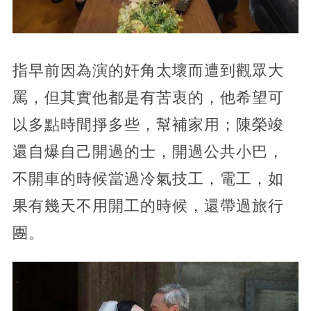
指早前因為演的奸角太壞而遭到觀眾大
罵，但其實他都是有苦衷的，他希望可
以多點時間掙多些，幫補家用；陳榮竣
還自爆自己開過的士，開過公共小巴，
不開車的時候當過冷氣技工，電工，如
果有幾天不用開工的時候，還帶過旅行
團。