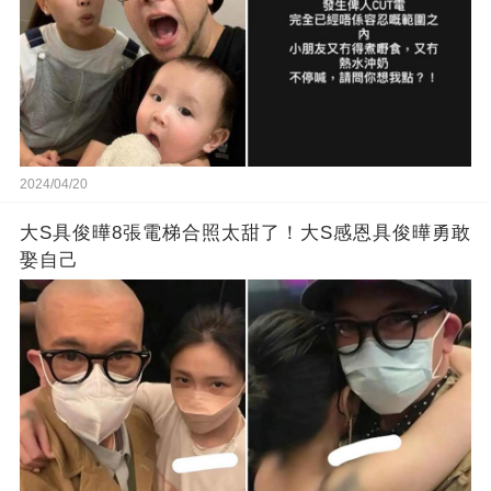
2024/04/20
大S具俊曄8張電梯合照太甜了！大S感恩具俊曄勇敢
娶自己