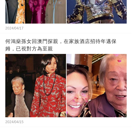
2024/04/17
何鴻燊孫女回澳門探親，在家族酒店招待年邁保
姆，已視對方為至親
2024/04/15