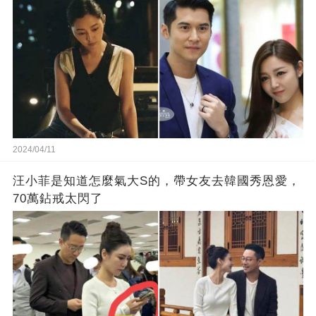
2024/04/11
汪小菲是知道怎麼氣大S的，帶女友去韓國秀恩愛，
70萬鉆戒太閃了