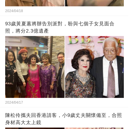
2024/04/18
93歲黃夏蕙將辦告別派對，盼與七個子女見面合
照，將分2.3億遺產
2024/04/17
陳松伶攜夫回香港請客，小9歲丈夫關懷備至，合照
身材高大太上鏡