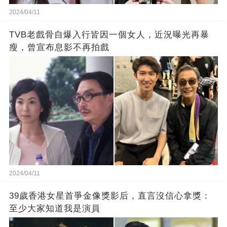
2024/04/11
TVB老戲骨自爆入行皆因一個女人，近況曝光再暴
瘦，曾宣布息影不再拍戲
2024/04/11
39歲香港女星首爭金像獎影后，直言沒信心拿獎：
至少大家知道我是演員