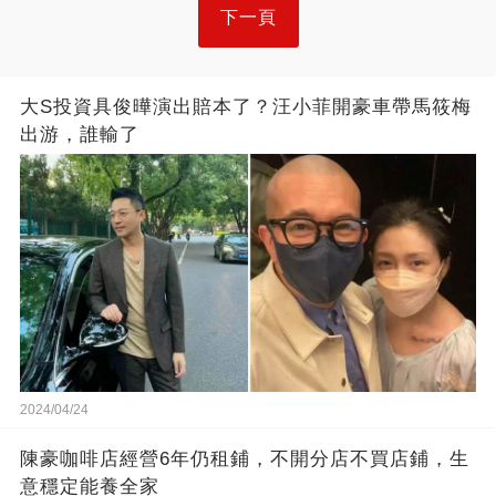
下一頁
大S投資具俊曄演出賠本了？汪小菲開豪車帶馬筱梅
出游，誰輸了
2024/04/24
陳豪咖啡店經營6年仍租鋪，不開分店不買店鋪，生
意穩定能養全家