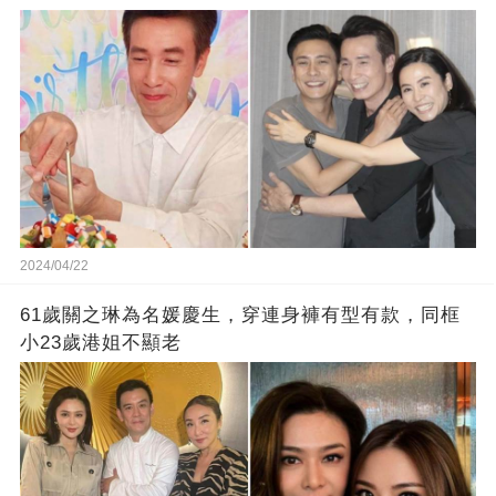
2024/04/22
61歲關之琳為名媛慶生，穿連身褲有型有款，同框
小23歲港姐不顯老