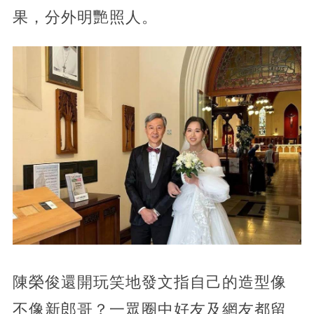
果，分外明艷照人。
陳榮俊還開玩笑地發文指自己的造型像
不像新郎哥？一眾圈中好友及網友都留