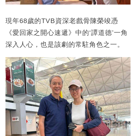
現年68歲的TVB資深老戲骨陳榮竣憑
《愛回家之開心速遞》中的‘譚道德’一角
深入人心，也是該劇的常駐角色之一。