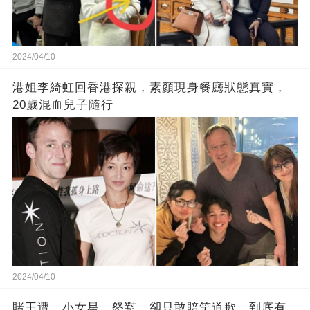
2024/04/10
港姐李綺虹回香港探親，素顏現身餐廳狀態真實，
20歲混血兒子隨行
2024/04/10
賭王遭「小女星」怒懟，卻只敢賠笑道歉，到底有