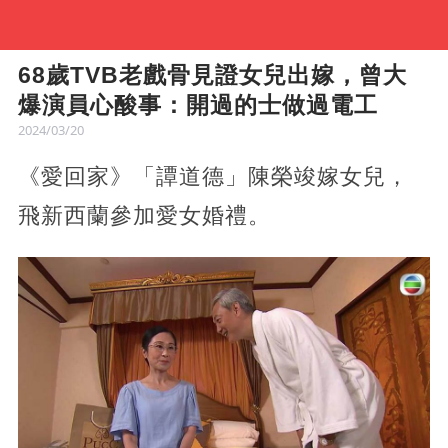
68歲TVB老戲骨見證女兒出嫁，曾大
爆演員心酸事：開過的士做過電工
2024/03/20
《愛回家》「譚道德」陳榮竣嫁女兒，
飛新西蘭參加愛女婚禮。