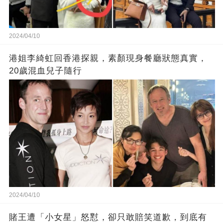
2024/04/10
港姐李綺虹回香港探親，素顏現身餐廳狀態真實，
20歲混血兒子隨行
2024/04/10
賭王遭「小女星」怒懟，卻只敢賠笑道歉，到底有