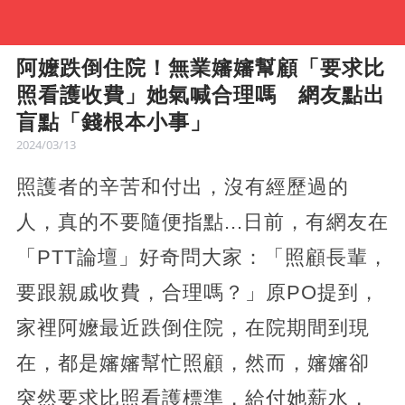
阿嬤跌倒住院！無業嬸嬸幫顧「要求比
照看護收費」她氣喊合理嗎 網友點出
盲點「錢根本小事」
2024/03/13
照護者的辛苦和付出，沒有經歷過的
人，真的不要隨便指點...日前，有網友在
「PTT論壇」好奇問大家：「照顧長輩，
要跟親戚收費，合理嗎？」原PO提到，
家裡阿嬤最近跌倒住院，在院期間到現
在，都是嬸嬸幫忙照顧，然而，嬸嬸卻
突然要求比照看護標準，給付她薪水，