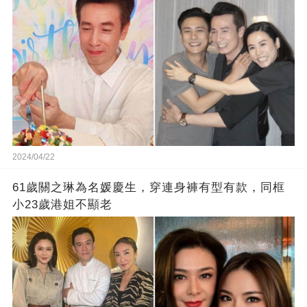
2024/04/22
61歲關之琳為名媛慶生，穿連身褲有型有款，同框
小23歲港姐不顯老