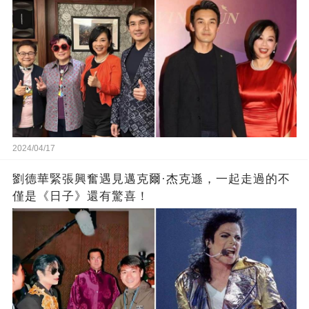
2024/04/17
劉德華緊張興奮遇見邁克爾·杰克遜，一起走過的不
僅是《日子》還有驚喜！