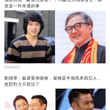
老是一件幸運的事
2024/04/12
劉德華：躲避鞏俐索吻，被稱是半個馬來西亞人，
怒懟對方不想活了