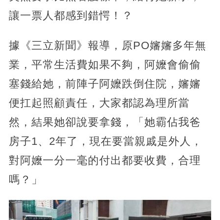
讓一票人都感到錯愕！？
據《三立新聞》報導，原PO嬸嬸多年無
業，平常生活費如果不夠，阿嬤會偷偷
塞錢給她，前陣子阿嬤跌倒住院，嬸嬸
便扛起照顧責任，大家都認為理所當
然，結果她卻說要拿錢，「她霸佔我爸
房子1、2年了，現在要當親戚是外人，
對阿嬤一分一毫的付出都要收費，合理
嗎？」