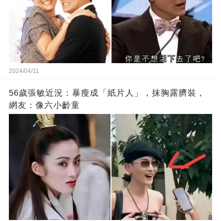
2024/04/11
56歲張敏近況：暴瘦成「紙片人」，抹胸露臍裝，
網友：像六小齡童