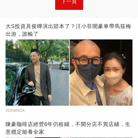
下一頁
大S投資具俊曄演出賠本了？汪小菲開豪車帶馬筱梅
出游，誰輸了
2024/04/24
陳豪咖啡店經營6年仍租鋪，不開分店不買店鋪，生
意穩定能養全家