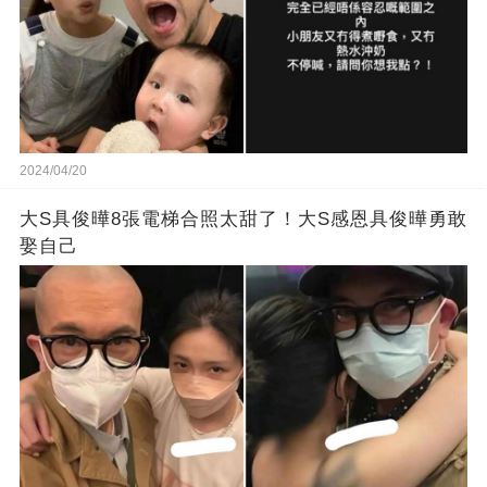
2024/04/20
大S具俊曄8張電梯合照太甜了！大S感恩具俊曄勇敢
娶自己