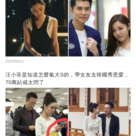
2024/04/11
汪小菲是知道怎麼氣大S的，帶女友去韓國秀恩愛，
70萬鉆戒太閃了