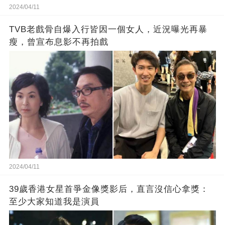
2024/04/11
TVB老戲骨自爆入行皆因一個女人，近況曝光再暴
瘦，曾宣布息影不再拍戲
2024/04/11
39歲香港女星首爭金像獎影后，直言沒信心拿獎：
至少大家知道我是演員