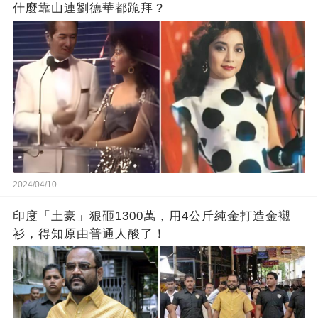
什麼靠山連劉德華都跪拜？
2024/04/10
印度「土豪」狠砸1300萬，用4公斤純金打造金襯
衫，得知原由普通人酸了！