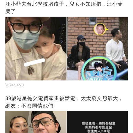
汪小菲去台北學校堵孩子，兒女不知所措，汪小菲
哭了
2024/04/20
39歲港星拖欠電費家里被斷電，太太發文怨氣大，
網友：不會同情他們