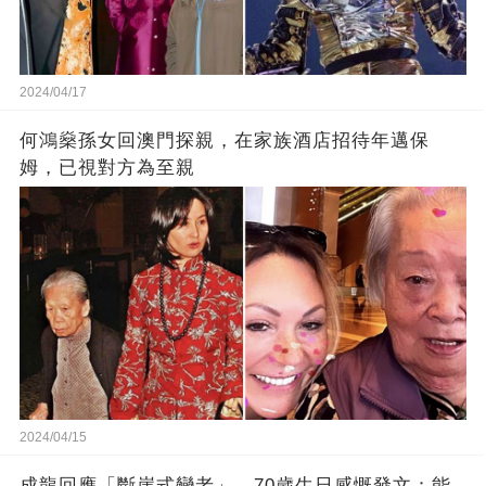
2024/04/17
何鴻燊孫女回澳門探親，在家族酒店招待年邁保
姆，已視對方為至親
2024/04/15
成龍回應「斷崖式變老」，70歲生日感慨發文：能