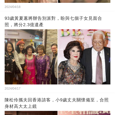
2024/04/18
93歲黃夏蕙將辦告別派對，盼與七個子女見面合
照，將分2.3億遺產
2024/04/17
陳松伶攜夫回香港請客，小9歲丈夫關懷備至，合照
身材高大太上鏡