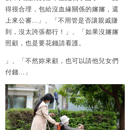
得很合理，包給沒血緣關係的嬸嬸，還
上來公審...」、「不用管是否讓親戚賺
到，沒太誇張都行！」、「如果沒嬸嬸
照顧，也是要花錢請看護。
」、「不然妳來顧，也可以請他兒女們
付錢...」