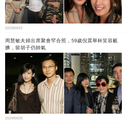
2024/04/22
周慧敏夫婦出席聚會罕合照，59歲倪震舉杯笑容靦
腆，留胡子仍帥氣
2024/04/20