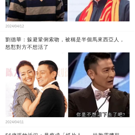
2024/04/12
劉德華：躲避鞏俐索吻，被稱是半個馬來西亞人，
怒懟對方不想活了
2024/04/11