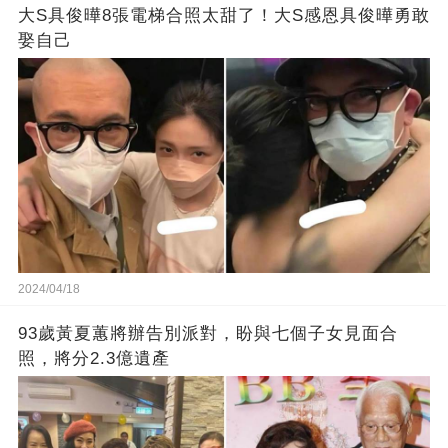
大S具俊曄8張電梯合照太甜了！大S感恩具俊曄勇敢
娶自己
2024/04/18
93歲黃夏蕙將辦告別派對，盼與七個子女見面合
照，將分2.3億遺產