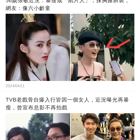
56歲張敏近況：暴瘦成「紙片人」，抹胸露臍裝，
網友：像六小齡童
2024/04/11
TVB老戲骨自爆入行皆因一個女人，近況曝光再暴
瘦，曾宣布息影不再拍戲