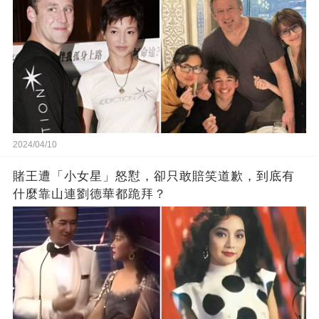
2024/04/10
賭王遭「小女星」怒懟，卻只敢賠笑道歉，到底有
什麼靠山連劉德華都跪拜？