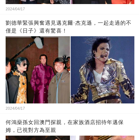
2024/04/17
劉德華緊張興奮遇見邁克爾·杰克遜，一起走過的不
僅是《日子》還有驚喜！
2024/04/17
何鴻燊孫女回澳門探親，在家族酒店招待年邁保
姆，已視對方為至親