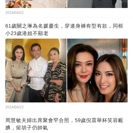
2024/04/22
61歲關之琳為名媛慶生，穿連身褲有型有款，同框
小23歲港姐不顯老
2024/04/22
周慧敏夫婦出席聚會罕合照，59歲倪震舉杯笑容靦
腆，留胡子仍帥氣