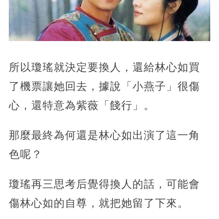
所以瓊瑤就決定要換人，還給林心如買
了機票讓她回去，據說「小燕子」很傷
心，還特意為紫薇「餞行」。
那麼最終為何還是林心如出演了這一角
色呢？
瓊瑤再三思考后覺得換人的話，可能會
傷林心如的自尊，就把她留了下來。