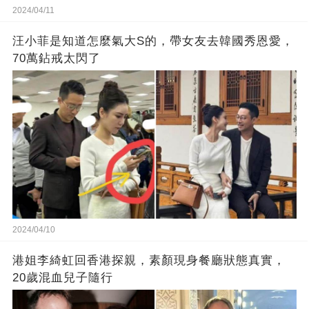
2024/04/11
汪小菲是知道怎麼氣大S的，帶女友去韓國秀恩愛，
70萬鉆戒太閃了
2024/04/10
港姐李綺虹回香港探親，素顏現身餐廳狀態真實，
20歲混血兒子隨行