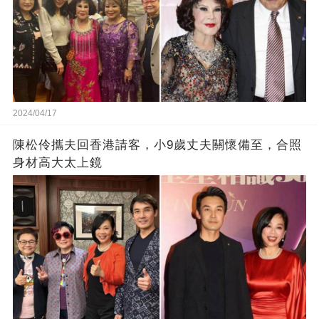
2024/04/17
陳松伶攜夫回香港請客，小9歲丈夫關懷備至，合照
身材高大太上鏡