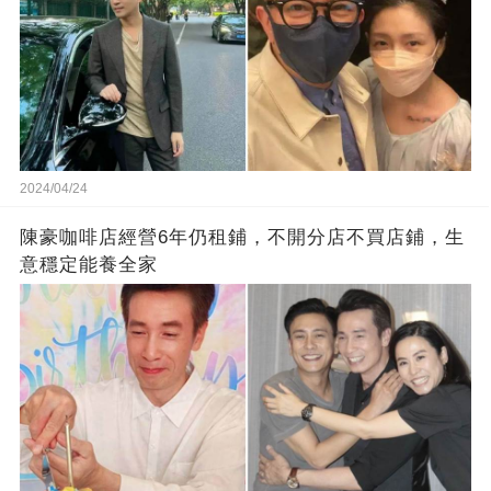
2024/04/24
陳豪咖啡店經營6年仍租鋪，不開分店不買店鋪，生
意穩定能養全家