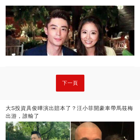
下一頁
大S投資具俊曄演出賠本了？汪小菲開豪車帶馬筱梅
出游，誰輸了