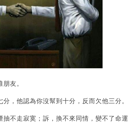
堆朋友。
他七分，他認為你沒幫到十分，反而欠他三分
，煙抽不走寂寞；訴，換不來同情，變不了命