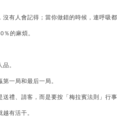
候，沒有人會記得；當你做錯的時候，連呼吸
80％的麻煩。
。
人品。
贏第一局和最后一局。
不是送禮、請客，而是要按「梅拉賓法則」行
就越有活干。