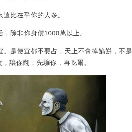
永遠比在乎你的人多。
活，除非你身價1000萬以上。
便宜。是便宜都不要占，天上不會掉餡餅，不
貪，讓你翻；先騙你，再吃爾。