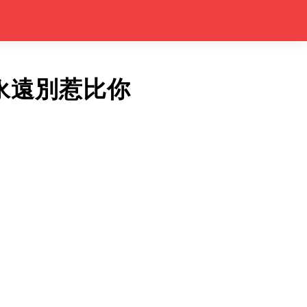
永遠別惹比你
。