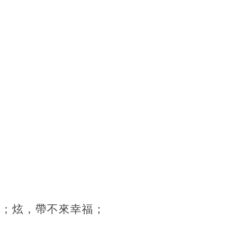
。
運；炫，帶不來幸福；