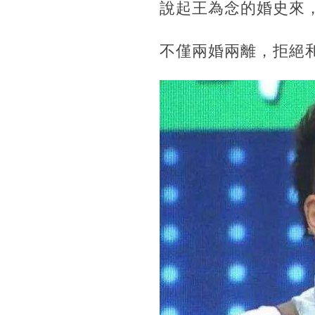
說起王為念的婚史來
不僅兩婚兩離，拒絕