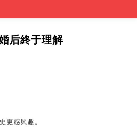
婚后終于理解
史更感興趣。