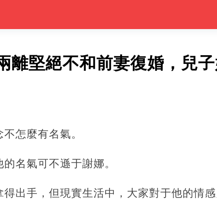
兩離堅絕不和前妻復婚，兒子
念不怎麼有名氣。
他的名氣可不遜于謝娜。
拿得出手，但現實生活中，大家對于他的情感