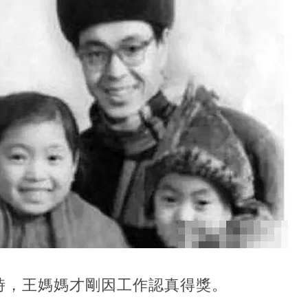
時，王媽媽才剛因工作認真得獎。