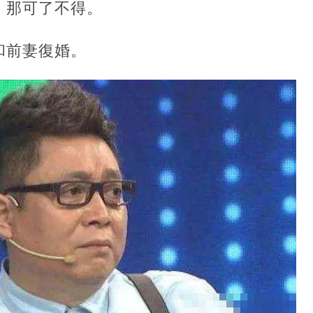
，那可了不得。
和前妻復婚。