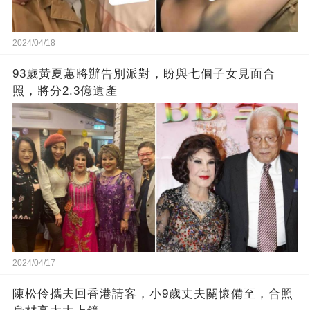
2024/04/18
93歲黃夏蕙將辦告別派對，盼與七個子女見面合
照，將分2.3億遺產
2024/04/17
陳松伶攜夫回香港請客，小9歲丈夫關懷備至，合照