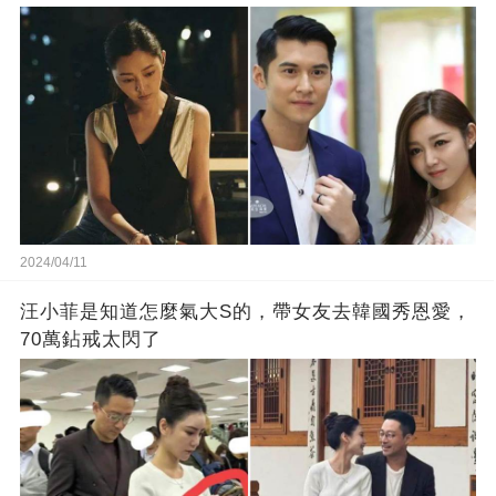
2024/04/11
汪小菲是知道怎麼氣大S的，帶女友去韓國秀恩愛，
70萬鉆戒太閃了