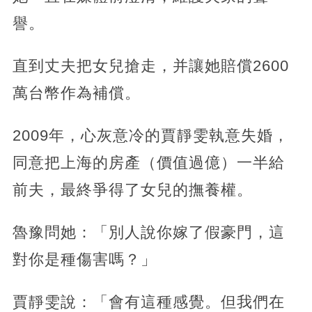
譽。
直到丈夫把女兒搶走，并讓她賠償2600
萬台幣作為補償。
2009年，心灰意冷的賈靜雯執意失婚，
同意把上海的房產（價值過億）一半給
前夫，最終爭得了女兒的撫養權。
魯豫問她：「別人說你嫁了假豪門，這
對你是種傷害嗎？」
賈靜雯說：「會有這種感覺。但我們在