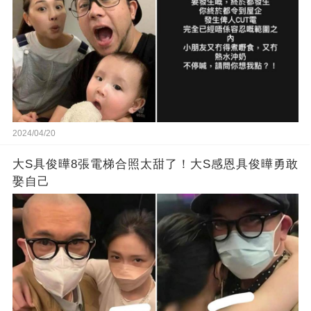
2024/04/20
大S具俊曄8張電梯合照太甜了！大S感恩具俊曄勇敢
娶自己