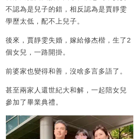
不認為是兒子的錯，相反認為是賈靜雯
學歷太低，配不上兒子。
後來，賈靜雯失婚，嫁給修杰楷，生了2
個女兒，一路開掛。
前婆家也變得和善，沒啥多言多語了。
甚至兩家人還世紀大和解，一起陪女兒
參加了畢業典禮。