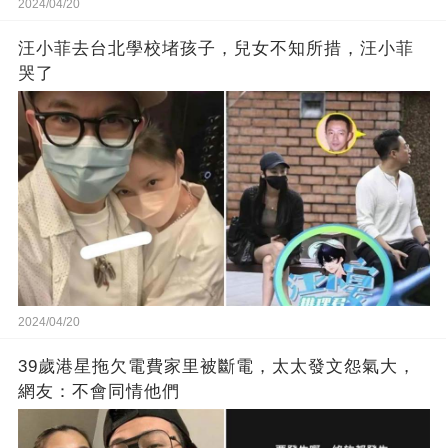
2024/04/20
汪小菲去台北學校堵孩子，兒女不知所措，汪小菲
哭了
2024/04/20
39歲港星拖欠電費家里被斷電，太太發文怨氣大，
網友：不會同情他們