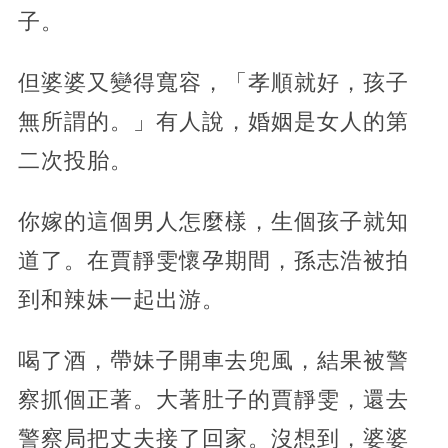
子。
但婆婆又變得寬容，「孝順就好，孩子
無所謂的。」有人說，婚姻是女人的第
二次投胎。
你嫁的這個男人怎麼樣，生個孩子就知
道了。在賈靜雯懷孕期間，孫志浩被拍
到和辣妹一起出游。
喝了酒，帶妹子開車去兜風，結果被警
察抓個正著。大著肚子的賈靜雯，還去
警察局把丈夫接了回家。沒想到，婆婆