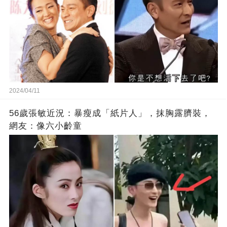
2024/04/11
56歲張敏近況：暴瘦成「紙片人」，抹胸露臍裝，
網友：像六小齡童