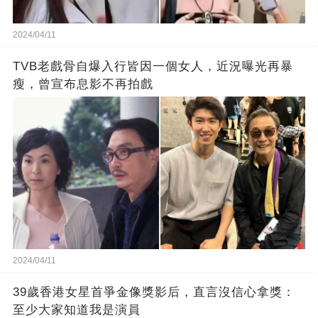
2024/04/11
TVB老戲骨自爆入行皆因一個女人，近況曝光再暴
瘦，曾宣布息影不再拍戲
2024/04/11
39歲香港女星首爭金像獎影后，直言沒信心拿獎：
至少大家知道我是演員