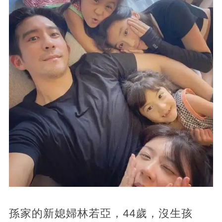
孫家的新媳婦林若亞，44歲，沒生孩