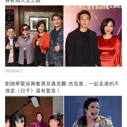
身材高大太上鏡
2024/04/17
劉德華緊張興奮遇見邁克爾·杰克遜，一起走過的不
僅是《日子》還有驚喜！