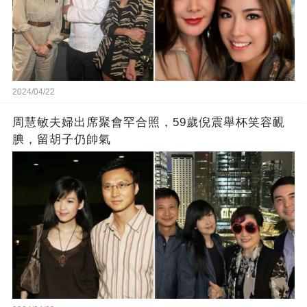
2024/04/22
周慧敏夫婦出席聚會罕合照，59歲倪震舉杯笑容靦
腆，留胡子仍帥氣