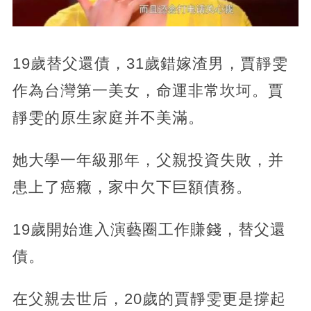
19歲替父還債，31歲錯嫁渣男，賈靜雯
作為台灣第一美女，命運非常坎坷。賈
靜雯的原生家庭并不美滿。
她大學一年級那年，父親投資失敗，并
患上了癌癥，家中欠下巨額債務。
19歲開始進入演藝圈工作賺錢，替父還
債。
在父親去世后，20歲的賈靜雯更是撐起