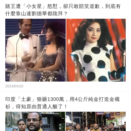
賭王遭「小女星」怒懟，卻只敢賠笑道歉，到底有
什麼靠山連劉德華都跪拜？
2024/04/10
印度「土豪」狠砸1300萬，用4公斤純金打造金襯
衫，得知原由普通人酸了！