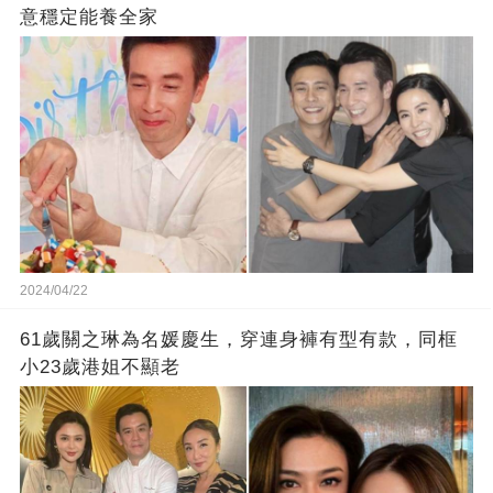
意穩定能養全家
2024/04/22
61歲關之琳為名媛慶生，穿連身褲有型有款，同框
小23歲港姐不顯老