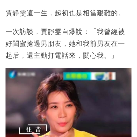
賈靜雯這一生，起初也是相當艱難的。
一次訪談，賈靜雯自爆說：「我曾經被
好閨蜜搶過男朋友，她和我前男友在一
起后，還主動打電話來，關心我。」