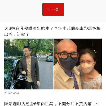
下一頁
大S投資具俊曄演出賠本了？汪小菲開豪車帶馬筱梅
出游，誰輸了
2024/04/24
陳豪咖啡店經營6年仍租鋪，不開分店不買店鋪，生