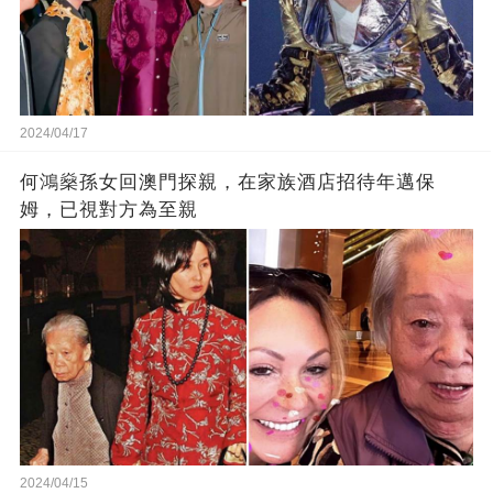
2024/04/17
何鴻燊孫女回澳門探親，在家族酒店招待年邁保
姆，已視對方為至親
2024/04/15