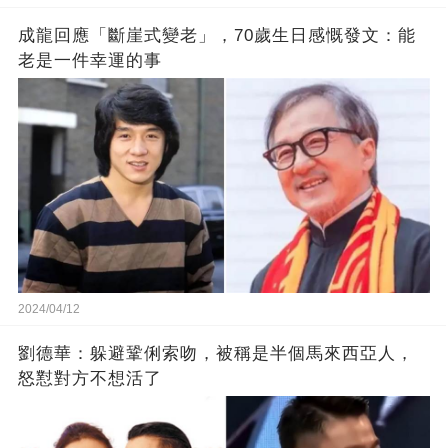
成龍回應「斷崖式變老」，70歲生日感慨發文：能
老是一件幸運的事
2024/04/12
劉德華：躲避鞏俐索吻，被稱是半個馬來西亞人，
怒懟對方不想活了