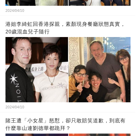
2024/04/10
港姐李綺虹回香港探親，素顏現身餐廳狀態真實，
20歲混血兒子隨行
2024/04/10
賭王遭「小女星」怒懟，卻只敢賠笑道歉，到底有
什麼靠山連劉德華都跪拜？