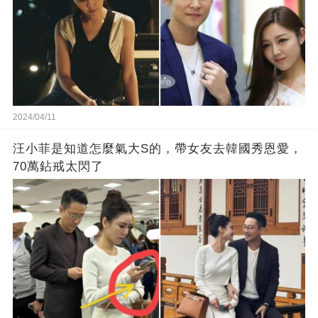
2024/04/11
汪小菲是知道怎麼氣大S的，帶女友去韓國秀恩愛，
70萬鉆戒太閃了