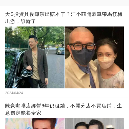
大S投資具俊曄演出賠本了？汪小菲開豪車帶馬筱梅
出游，誰輸了
2024/04/24
陳豪咖啡店經營6年仍租鋪，不開分店不買店鋪，生
意穩定能養全家