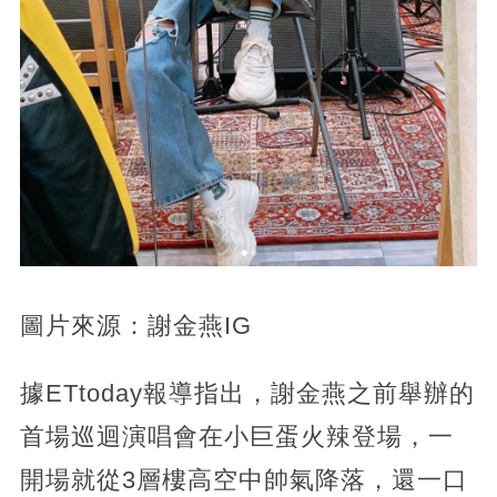
圖片來源：謝金燕IG
據ETtoday報導指出，謝金燕之前舉辦的
首場巡迴演唱會在小巨蛋火辣登場，一
開場就從3層樓高空中帥氣降落，還一口