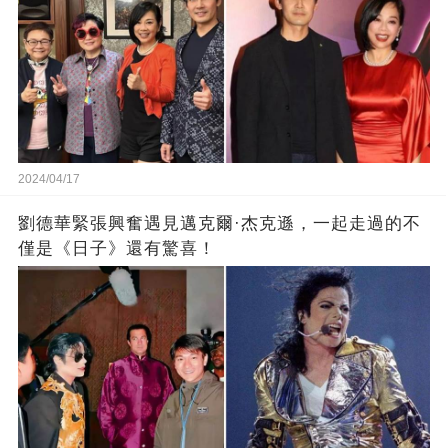
2024/04/17
劉德華緊張興奮遇見邁克爾·杰克遜，一起走過的不
僅是《日子》還有驚喜！