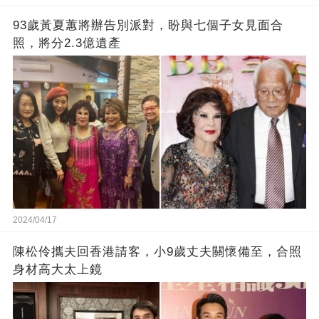
93歲黃夏蕙將辦告別派對，盼與七個子女見面合
照，將分2.3億遺產
2024/04/17
陳松伶攜夫回香港請客，小9歲丈夫關懷備至，合照
身材高大太上鏡