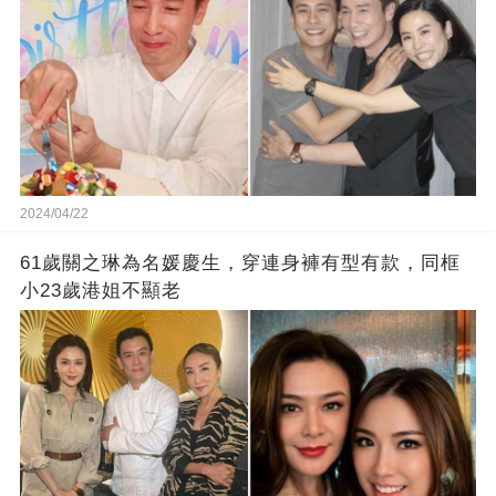
2024/04/22
61歲關之琳為名媛慶生，穿連身褲有型有款，同框
小23歲港姐不顯老