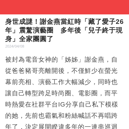
身世成謎！謝金燕當紅時「藏了愛子26
年」震驚演藝圈 多年後「兒子終于現
身」全家團圓了
2024/04/08
被封為電音女神的「姊姊」謝金燕，自
從爸爸豬哥亮離開後，不僅鮮少在螢光
幕前亮相、演藝工作大幅減少，同時也
讓自己轉型跨足時尚圈、電影圈，而平
時熱愛在社群平台IG分享自己私下模樣
的她，先前也霸氣和粉絲喊話不再唱跨
年了，決定展開睽違多年的一連串巡迴