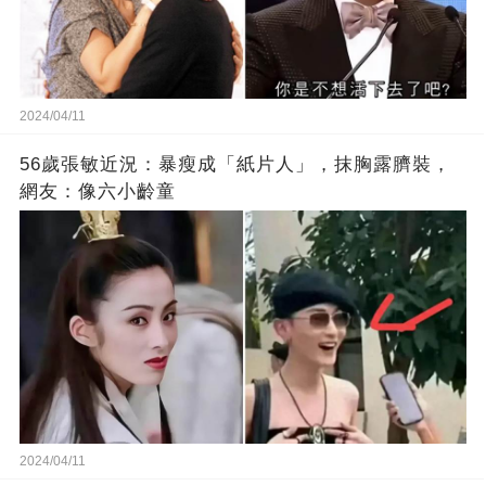
2024/04/11
56歲張敏近況：暴瘦成「紙片人」，抹胸露臍裝，
網友：像六小齡童
2024/04/11