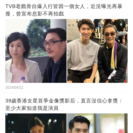
TVB老戲骨自爆入行皆因一個女人，近況曝光再暴
瘦，曾宣布息影不再拍戲
2024/04/11
39歲香港女星首爭金像獎影后，直言沒信心拿獎：
至少大家知道我是演員