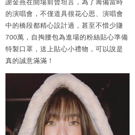
謝金燕在開場前曾坦言，為了籌備當時
的演唱會，不僅道具很花心思、演唱會
中的橋段都精心設計過，甚至不惜少賺
700萬，自掏腰包為進場的粉絲貼心準備
特製口罩，送上貼心小禮物，可以說是
真的誠意滿滿！