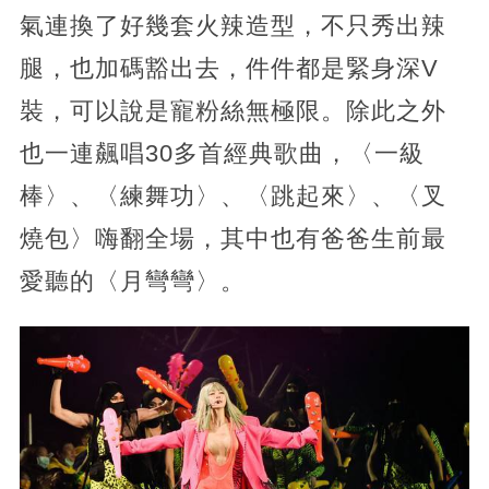
氣連換了好幾套火辣造型，不只秀出辣
腿，也加碼豁出去，件件都是緊身深V
裝，可以說是寵粉絲無極限。除此之外
也一連飆唱30多首經典歌曲，〈一級
棒〉、〈練舞功〉、〈跳起來〉、〈叉
燒包〉嗨翻全場，其中也有爸爸生前最
愛聽的〈月彎彎〉。