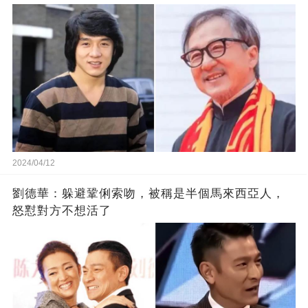
2024/04/12
劉德華：躲避鞏俐索吻，被稱是半個馬來西亞人，
怒懟對方不想活了