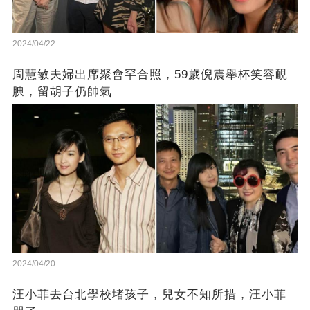
2024/04/22
周慧敏夫婦出席聚會罕合照，59歲倪震舉杯笑容靦
腆，留胡子仍帥氣
2024/04/20
汪小菲去台北學校堵孩子，兒女不知所措，汪小菲