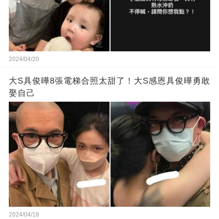
2024/04/20
大S具俊曄8張電梯合照太甜了！大S感恩具俊曄勇敢
娶自己
2024/04/18