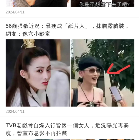
2024/04/11
56歲張敏近況：暴瘦成「紙片人」，抹胸露臍裝，
網友：像六小齡童
2024/04/11
TVB老戲骨自爆入行皆因一個女人，近況曝光再暴
瘦，曾宣布息影不再拍戲