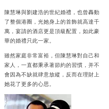
陳慧琳與劉建浩的世紀婚禮，也曾轟動
了整個港圈，光她身上的首飾就高達千
萬，宴請的酒店更是頂級配置，如此豪
華的婚禮只此一家。
雖然家庭非常富裕，但陳慧琳對自己和
家人，一直都秉承著節約的習慣，并不
會因為不缺就肆意放縱，反而在理財上
她花了更多的心思。