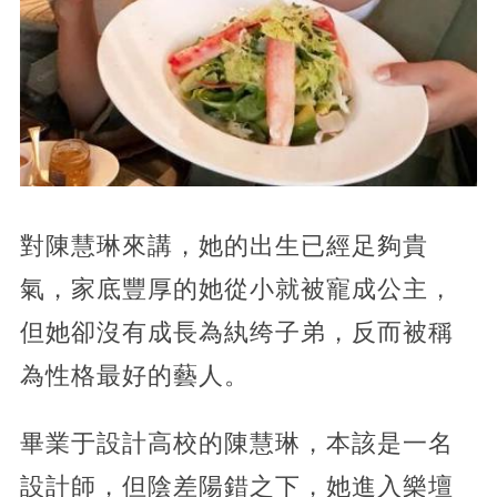
對陳慧琳來講，她的出生已經足夠貴
氣，家底豐厚的她從小就被寵成公主，
但她卻沒有成長為紈绔子弟，反而被稱
為性格最好的藝人。
畢業于設計高校的陳慧琳，本該是一名
設計師，但陰差陽錯之下，她進入樂壇