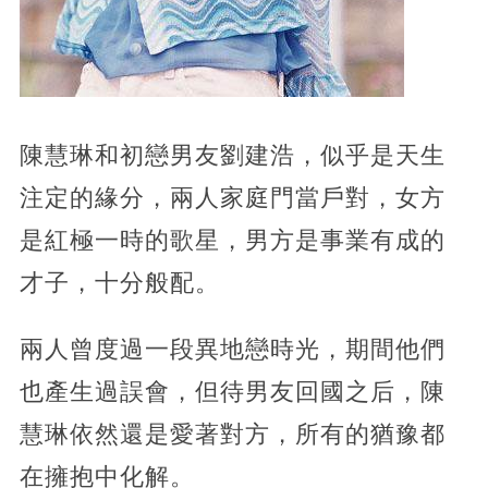
陳慧琳和初戀男友劉建浩，似乎是天生
注定的緣分，兩人家庭門當戶對，女方
是紅極一時的歌星，男方是事業有成的
才子，十分般配。
兩人曾度過一段異地戀時光，期間他們
也產生過誤會，但待男友回國之后，陳
慧琳依然還是愛著對方，所有的猶豫都
在擁抱中化解。