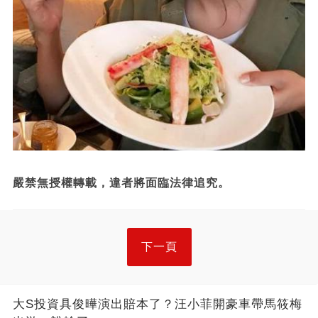
嚴禁無授權轉載，違者將面臨法律追究。
下一頁
大S投資具俊曄演出賠本了？汪小菲開豪車帶馬筱梅